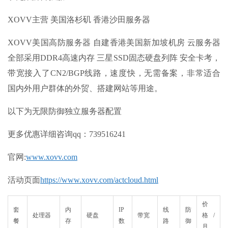
XOVV主营 美国洛杉矶 香港沙田服务器
XOVV美国高防服务器 自建香港美国新加坡机房 云服务器
全部采用DDR4高速内存 三星SSD固态硬盘列阵 安全卡考，
带宽接入了CN2/BGP线路，速度快，无需备案，非常适合
国内外用户群体的外贸、搭建网站等用途。
以下为无限防御独立服务器配置
更多优惠详细咨询
qq：739516241
官网
:
www.xovv.com
活动页面
https://www.xovv.com/actcloud.html
价
套
内
IP
线
防
处理器
硬盘
带宽
格/
餐
存
数
路
御
月