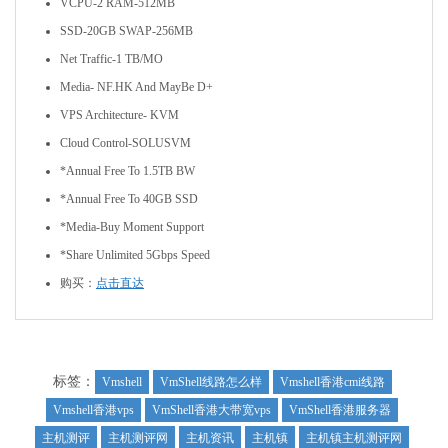
VCPU-2 RAM-512MB
SSD-20GB SWAP-256MB
Net Traffic-1 TB/MO
Media- NF.HK And MayBe D+
VPS Architecture- KVM
Cloud Control-SOLUSVM
*Annual Free To 1.5TB BW
*Annual Free To 40GB SSD
*Media-Buy Moment Support
*Share Unlimited 5Gbps Speed
购买：
点击直达
标签：
Vmshell
VmShell线路怎么样
Vmshell香港cmi线路
Vmshell香港vps
VmShell香港大带宽vps
VmShell香港服务器
主机测评
主机测评网
主机资讯
主机镇
主机镇主机测评网