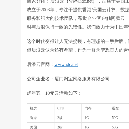
商家介绍：后浪云（www.idc.net），隶属于美
成立于2008年，专注于提供香港/美国云计算、
服务和强大的技术团队，帮助企业客户触网腾云
时与后浪保持一致的先锋性。我们致力于为中国年
这个时代变得让人无法捉摸，有理想的一手烂牌，
但后浪云认为还有希望，作为一群为梦想奋力的青
后浪云官网
：
www.idc.net
公司企业名
：厦门网宝网络服务有限公司
虎年五一10元云活动如下：​
机房
​CPU
内存
硬盘
香港
2核
1G
50G
美国
2核
1G
50G