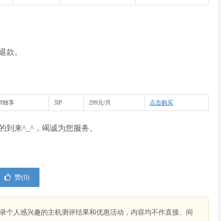
退款。
5M独享
3IP
299元/月
点击购买
到来^_^，竭诚为您服务。
赞(
0
)
录个人感兴趣的主机测评结果和优惠活动，内容均不作直接、间