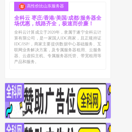
高性价比山东服务器
全科云 枣庄/香港/美国/成都/服务器全
场优惠，线路齐全，极速而价廉！
全科云计算成立于2020年，隶属于遂宁全科云计
算有限公司，是一家国人IDC商家，且正规持证
IDC/ISP/，商家主要提供数据中心基础服务、互
联网业务解决方案，及专属服务器租用、云服务
器、云虚拟主机、专属服务器托管、带宽租用等
产品和服务。