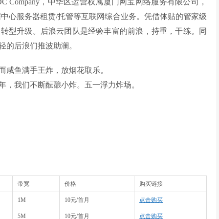
国IDC Company，中华区运营权属厦门网宝网络服务有限公司，
数据中心服务器租赁/托管等互联网综合业务。凭借体贴的管家级
，转型升级。后浪云团队是经验丰富的前浪，持重，干练。同
轻的后浪们推波助澜。
而咸鱼满手王炸，放烟花取乐。
年，我们不断酝酿小炸。五一浮力炸场。
带宽
价格
购买链接
1M
10元/首月
点击购买
5M
10元/首月
点击购买