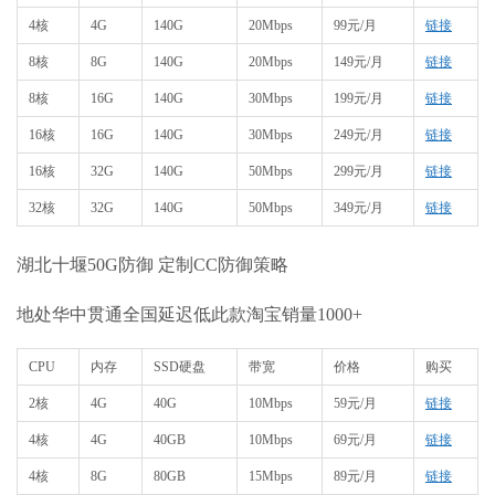
4核
4G
140G
20Mbps
99元/月
链接
8核
8G
140G
20Mbps
149元/月
链接
8核
16G
140G
30Mbps
199元/月
链接
16核
16G
140G
30Mbps
249元/月
链接
16核
32G
140G
50Mbps
299元/月
链接
32核
32G
140G
50Mbps
349元/月
链接
湖北十堰50G防御 定制CC防御策略
地处华中贯通全国延迟低此款淘宝销量1000+
CPU
内存
SSD硬盘
带宽
价格
购买
2核
4G
40G
10Mbps
59元/月
链接
4核
4G
40GB
10Mbps
69元/月
链接
4核
8G
80GB
15Mbps
89元/月
链接