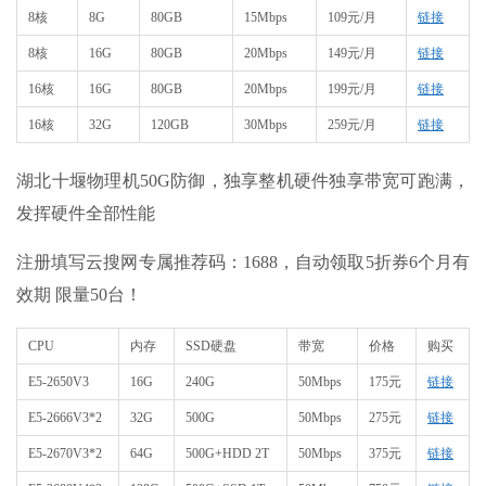
8核
8G
80GB
15Mbps
109元/月
链接
8核
16G
80GB
20Mbps
149元/月
链接
16核
16G
80GB
20Mbps
199元/月
链接
16核
32G
120GB
30Mbps
259元/月
链接
湖北十堰物理机50G防御，独享整机硬件独享带宽可跑满，
发挥硬件全部性能
注册填写云搜网专属推荐码：1688，自动领取5折券6个月有
效期 限量50台！
CPU
内存
SSD硬盘
带宽
价格
购买
E5-2650V3
16G
240G
50Mbps
175元
链接
E5-2666V3*2
32G
500G
50Mbps
275元
链接
E5-2670V3*2
64G
500G+HDD 2T
50Mbps
375元
链接