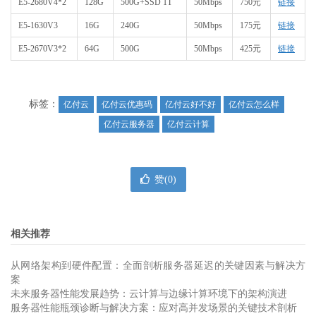
E5-2680V4*2
128G
500G+SSD 1T
50Mbps
750元
链接
E5-1630V3
16G
240G
50Mbps
175元
链接
E5-2670V3*2
64G
500G
50Mbps
425元
链接
标签：
亿付云
亿付云优惠码
亿付云好不好
亿付云怎么样
亿付云服务器
亿付云计算
赞(
0
)
相关推荐
从网络架构到硬件配置：全面剖析服务器延迟的关键因素与解决方
案
未来服务器性能发展趋势：云计算与边缘计算环境下的架构演进
服务器性能瓶颈诊断与解决方案：应对高并发场景的关键技术剖析