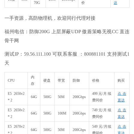
70G
价
达
一手资源，高防物理机，欢迎同行代理对接
福州电信：防御200G 上层屏蔽UDP 傲盾策略无视CC 直连
骨干网
测试IP：59.56.111.100 可联系客服 ：800881101 支持测试1
天
内
CPU
硬盘
带宽
防御
价格
购买
存
E5 2650v2
499 元/月 续
点击
64G
500G
50M
200Gbps
* 2
费同价
直达
E5 2650v2
749 元/月 续
点击
64G
500G
100M
200Gbps
* 2
费同价
直达
E5 2670v2
549 元/月续
点击
64G
500G
50M
200Gbps
* 2
费同价
直达