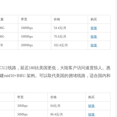
流量
带宽
价格
购买
00G
100Mbps
54.4元/月
链接
00G
100Mbps
70.4元/月
链接
TB
200Mbps
102.4元/月
链接
U2线路，延迟180比美国更低，大陆客户访问速度惊人。惠
组建raid10+BBU 架构。可以取代美国的拥堵线路，适合国内和
带宽
价格
购买
30Mbps
64元/月
链接
50Mbps
86.4元/月
链接