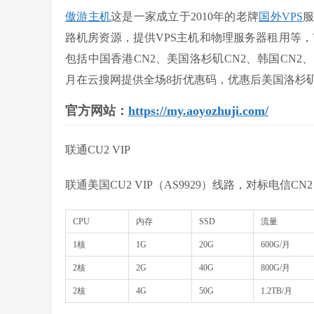
傲游主机
这是一家成立于2010年的老牌
国外VPS
路机房资源，提供VPS主机和物理服务器租用等，
包括中国香港CN2、美国洛杉矶CN2、韩国CN2
月在云搜网提供全场8折优惠码，优惠后美国洛杉矶机房联
官方网站：
https://my.aoyozhuji.com/
联通CU2 VIP
联通美国CU2 VIP（AS9929）线路，对标电信CN2，测试
CPU
内存
SSD
流量
1核
1G
20G
600G/月
2核
2G
40G
800G/月
2核
4G
50G
1.2TB/月