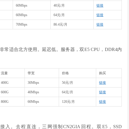
60Mbps
40元/月
链接
60Mbps
64元/月
链接
70Mbps
86.4元/月
链接
非常适合北方使用。延迟低。服务器，双E5 CPU，DDR4内
流量
带宽
价格
购买
400G
30Mbps
56元/月
链接
600G
40Mbps
64元/月
链接
800G
60Mbps
120元/月
链接
入。去程直连，三网强制CN2GIA回程。双E5，SSD