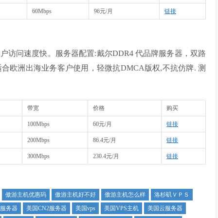
60Mbps
96元/月
链接
客户访问速度快。服务器配置:戴尔DDR4 代品牌服务器，双路
 架构。适合欧洲出海业务客户使用，轻微抗DMCA版权,不抗仿牌. 测
带宽
价格
购买
100Mbps
60元/月
链接
200Mbps
86.4元/月
链接
300Mbps
230.4元/月
链接
傲游主机优惠码
傲游主机好不好
傲游主机怎么样
洛杉矶ＶＰＳ
云服务器
美国CN2服务器
美国vps
美国VPS主机
美国云服务器