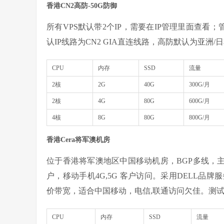
香港CN2高防-50G防御
所有VPS默认带2个IP，需要在IP管理里面查看；管理IP：193
认IP线路为CN2 GIA直连线路，高防默认为亚洲/
CPU
内存
SSD
流量
2核
2G
40G
300G/月
2核
4G
80G
600G/月
4核
8G
80G
800G/月
香港Cera将军澳机房
位于香港将军澳地区中国移动机房，BGP多线，
户，移动手机4G,5G 客户访问。采用DELL品牌服
价带宽，适合中国移动，电信,联通访问欠佳。测试：154.
CPU
内存
SSD
流量