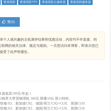
香港高防
香港高防VPS
香港高防云服务器
香港高防服务器
赞(
8
)
录个人感兴趣的主机测评结果和优惠活动，内容均不作直接、间
互联网的相关法律、规定与规则。一旦您访问本博客，即表示您已
接受了此声明通告。
器低至199元/年起！
2独享大带宽物理机 500元 限量10台 双11特价。
软银/IIJ、新加坡CN2、德国/荷兰/CN2+CUII、英国CUII
软银/IIJ、新加坡CN2、德国/荷兰/CN2+CUII、英国CUII