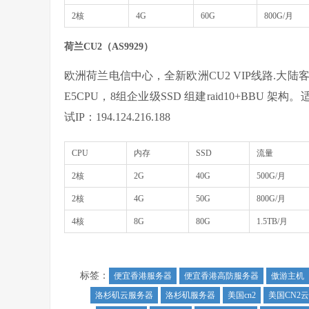
2核
4G
60G
800G/月
荷兰CU2（AS9929）
欧洲荷兰电信中心，全新欧洲CU2 VIP线路.大陆
E5CPU，8组企业级SSD 组建raid10+BBU
试IP：194.124.216.188
CPU
内存
SSD
流量
2核
2G
40G
500G/月
2核
4G
50G
800G/月
4核
8G
80G
1.5TB/月
标签：
便宜香港服务器
便宜香港高防服务器
傲游主机
洛杉矶云服务器
洛杉矶服务器
美国cn2
美国CN2