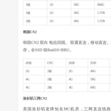
1核
1G
20G
600G
1核
2G
30G
1.2TB
2核
2G
40G
1.5TB
韩国CN2
韩国CN2 双向 电信回国。 联通直连，移动直连。
存，全SSD 组Raid10+BBU。
内存
CPU
内存
SSD
2G
2核
2G
40G
4G
2核
4G
50G
4G
2核
4G
60G
洛杉矶三网CN2
美国洛杉矶老牌知名MC机房，三网直连线路接