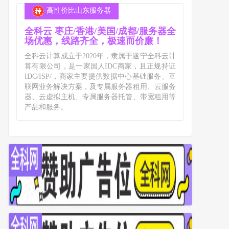
高性价比山东服务器
全科云 枣庄/香港/美国/成都/服务器全
场优惠，线路齐全，极速而价廉！
全科云计算成立于2020年，隶属于遂宁全科云计
算有限公司，是一家国人IDC商家，且正规持证
IDC/ISP/，商家主要提供数据中心基础服务、互
联网业务解决方案，及专属服务器租用、云服务
器、云虚拟主机、专属服务器托管、带宽租用等
产品和服务。