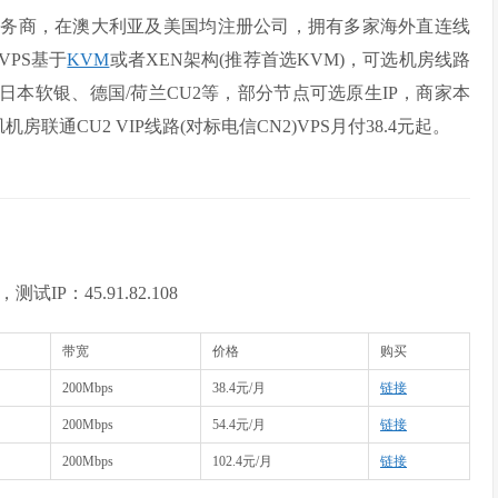
服务商，在澳大利亚及美国均注册公司，拥有多家海外直连线
VPS基于
KVM
或者XEN架构(推荐首选KVM)，可选机房线路
、日本软银、德国/荷兰CU2等，部分节点可选原生IP，商家本
通CU2 VIP线路(对标电信CN2)VPS月付38.4元起。
IP：45.91.82.108
带宽
价格
购买
200Mbps
38.4元/月
链接
200Mbps
54.4元/月
链接
200Mbps
102.4元/月
链接