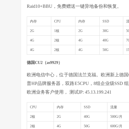
Raid10+BBU，免费赠送一键异地备份和恢复。
内存
CPU
内存
SSD
2G
1核
2G
30G
5
4G
2核
4G
40G
7
4G
2核
4G
50G
1
德国CU2（as9929）
欧洲电信中心，位于德国法兰克福。欧洲新上德国C
普HP品牌服务器，双路E5CPU，8组企业级SSD 
欧洲业务客户使用， 测试IP: 45.13.199.241
CPU
内存
SSD
流量
2核
2G
40G
500G/月
2核
4G
50G
600G/月