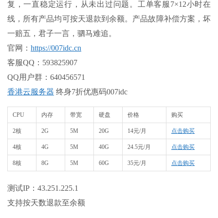
复，一直稳定运行，从未出过问题。工单客服7×12小时在
线，所有产品均可按天退款到余额。产品故障补偿方案，坏
一赔五，君子一言，驷马难追。
官网
：
https://007idc.cn
客服QQ：593825907
QQ用户群：640456571
香港云服务器
终身7折优惠码007idc
CPU
内存
带宽
硬盘
价格
购买
2核
2G
5M
20G
14元/月
点击购买
4核
4G
5M
40G
24.5元/月
点击购买
8核
8G
5M
60G
35元/月
点击购买
测试IP：43.251.225.1
支持按天数退款至余额