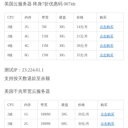
美国云服务器
终身7折优惠码 007idc
CPU
内存
带宽
硬盘
价格
购买
2核
2G
5M
30G
14元/月
点击购买
2核
4G
15M
30G
21元/月
点击购买
4核
4G
15M
30G
28元/月
点击购买
8核
8G
15M
30G
35元/月
点击购买
测试IP：23.224.61.1
支持按天数退款至余额
美国千兆带宽云服务器
CPU
内存
带宽
硬盘
价格
购买
2核
1G
1000M
20G
20元/月
点击购买
2核
2G
1000M
60G
30元/月
点击购买