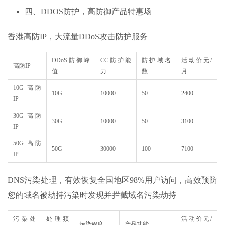
四、DDOS防护，高防御产品特惠场
香港高防IP，大流量DDoS攻击防护服务
DDoS防御峰
CC防护能
防护域名
活动价元/
高防IP
值
力
数
月
10G 高防
10G
10000
50
2400
IP
30G 高防
30G
10000
50
3100
IP
50G 高防
50G
30000
100
7100
IP
DNS污染处理，有效恢复全国地区98%用户访问，高效预防
您的域名被劫持污染时发现并拦截域名污染劫持
污染处
处理频
活动价元/
污染程度
产品功能