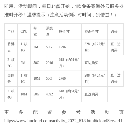
即用。活动期间，每日14点开始，4款免备案海外云服务器
准时开秒！温馨提示（注意活动倒计时时间，别错过！）
带
系统
产品
CPU
原价/年
秒杀价/年
购买
宽
盘
香港
1核
328（约27元/
直达
2M
50G
1296
云
1G
月）
购买
2核
618（约51元/
2M
50G
2016
直达购买
2G
月）
直达
美国
1核
288（约24元/
10M
50G
2760
购买
云
1G
月）
2核
618（约51元/
10M
50G
4092
直达购买
4G
月）
更多配置参考活动页
https://www.hncloud.com/activity_2022_618.html#cloudServerU