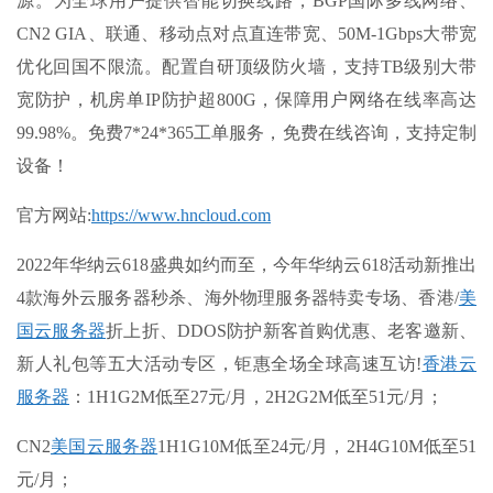
源。为全球用户提供智能切换线路，BGP国际多线网络、
CN2 GIA、联通、移动点对点直连带宽、50M-1Gbps大带宽
优化回国不限流。配置自研顶级防火墙，支持TB级别大带
宽防护，机房单IP防护超800G，保障用户网络在线率高达
99.98%。免费7*24*365工单服务，免费在线咨询，支持定制
设备！
官方网站
:
https://www.hncloud.com
2022年华纳云618盛典如约而至，今年华纳云618活动新推出
4款海外云服务器秒杀、海外物理服务器特卖专场、香港/
美
国云服务器
折上折、DDOS防护新客首购优惠、老客邀新、
新人礼包等五大活动专区，钜惠全场全球高速互访!
香港云
服务器
：1H1G2M低至27元/月，2H2G2M低至51元/月；
CN2
美国云服务器
1H1G10M低至24元/月，2H4G10M低至51
元/月；