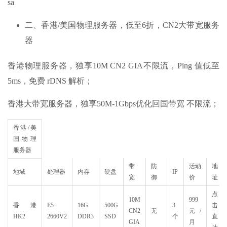
sa
二、香港/美国物理服务器，低至6折，CN2大带宽服务
器
香港物理服务器，独享10M CN2 GIA不限流，Ping 值低至
5ms，免费 rDNS 解析；
香港大带宽服务器，独享50M-1Gbps优化回国带宽 不限流；
香港/美
国物理
服务器
带
防
活动
地
地域
处理器
内存
硬盘
IP
宽
御
价
址
点
10M
999
香港
E5-
16G
500G
3
击
CN2
无
元/
HK2
2660V2
DDR3
SSD
个
直
GIA
月