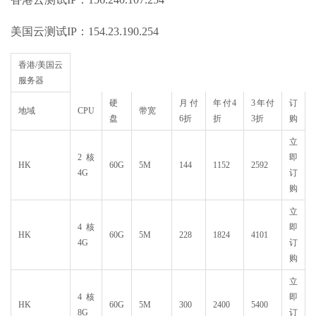
美国云测试IP：154.23.190.254
香港/美国云
服务器
硬
月付
年付4
3年付
订
地域
CPU
带宽
盘
6折
折
3折
购
立
2核
即
HK
60G
5M
144
1152
2592
4G
订
购
立
4核
即
HK
60G
5M
228
1824
4101
4G
订
购
立
4核
即
HK
60G
5M
300
2400
5400
8G
订