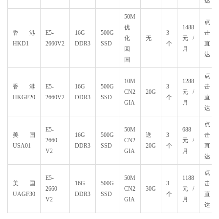
达
50M
点
优
1488
香港
E5-
16G
500G
3
击
化
无
元/
HKD1
2660V2
DDR3
SSD
个
直
回
月
达
国
点
10M
1288
香港
E5-
16G
500G
3
击
CN2
20G
元/
HKGF20
2660V2
DDR3
SSD
个
直
GIA
月
达
点
E5-
50M
688
美国
16G
500G
送
3
击
2660
CN2
元/
USA01
DDR3
SSD
20G
个
直
V2
GIA
月
达
点
E5-
50M
1188
美国
16G
500G
3
击
2660
CN2
30G
元/
UAGF30
DDR3
SSD
个
直
V2
GIA
月
达