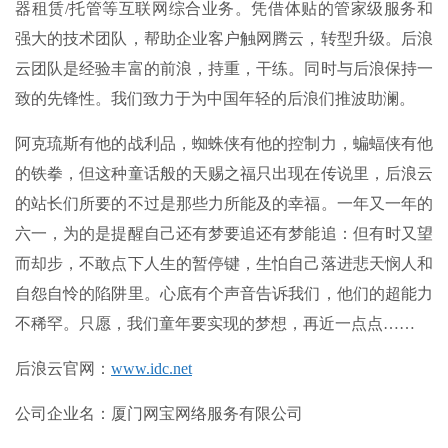
器租赁/托管等互联网综合业务。凭借体贴的管家级服务和
强大的技术团队，帮助企业客户触网腾云，转型升级。后浪
云团队是经验丰富的前浪，持重，干练。同时与后浪保持一
致的先锋性。我们致力于为中国年轻的后浪们推波助澜。
阿克琉斯有他的战利品，蜘蛛侠有他的控制力，蝙蝠侠有他
的铁拳，但这种童话般的天赐之福只出现在传说里，后浪云
的站长们所要的不过是那些力所能及的幸福。一年又一年的
六一，为的是提醒自己还有梦要追还有梦能追：但有时又望
而却步，不敢点下人生的暂停键，生怕自己落进悲天悯人和
自怨自怜的陷阱里。心底有个声音告诉我们，他们的超能力
不稀罕。只愿，我们童年要实现的梦想，再近一点点……
后浪云官网
：
www.idc.net
公司企业名
：厦门网宝网络服务有限公司