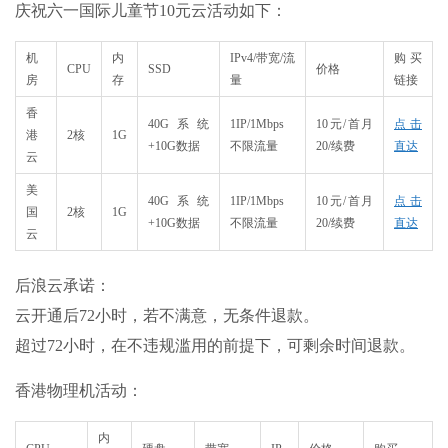
庆祝六一国际儿童节10元云活动如下：​
机
内
IPv4/带宽/流
购买
CPU
SSD
价格
房
存
量
链接
香
40G系统
1IP/1Mbps
10元/首月
点击
港
2核
1G​
+10G数据​
不限流量​
20/续费​
直达
云
美
40G系统
1IP/1Mbps
10元/首月
点击
国
2核
​1G​
+10G数据​
不限流量​
20/续费​
直达
云
后浪云承诺：
云开通后72小时，若不满意，无条件退款。
超过72小时，在不违规滥用的前提下，可剩余时间退款。
香港物理机活动：
内