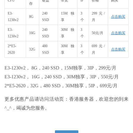
​CPU
硬盘
带宽
IP​
价格
购买
存
E3-
240
15M独
3
299元/
8G​
点击购买
1230v2​
SSD​
享​
个​
月​
​E3-
240
30M独
3
16G​
50元/月​
点击购买
1230v2​
SSD​
享​
个​
2*E5-
480
30M独
3
699元/
32G​
点击购买
2620​
SSD​
享​
个​
月​
E3-1230v2， 8G，240 SSD，15M独享，3IP，299元/月
E3-1230v2， 16G，240 SSD，30M独享，3IP，550元/月
2*E5-2620，32G，480 SSD，30M独享，5IP，699元/月
更多优惠产品请访问活动页：香港服务器，欢迎您的到来
^_^，竭诚为您服务。