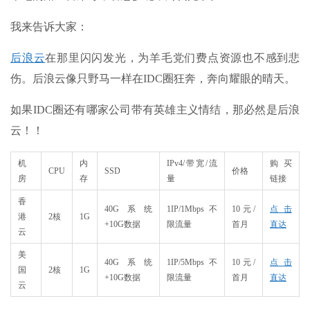
我来告诉大家：
后浪云
在那里闪闪发光，为羊毛党们费点资源也不感到悲
伤。后浪云像只野马一样在IDC圈狂奔，奔向耀眼的晴天。
如果IDC圈还有哪家公司带有英雄主义情结，那必然是后浪
云！！
机
内
IPv4/带宽/流
购买
CPU
SSD
价格
房
存
量
链接
香
40G系统
1IP/1Mbps不
10元/
点击
港
2核
1G
+10G数据
限流量
首月
直达
云
美
40G系统
1IP/5Mbps不
10元/
点击
国
2核
1G
+10G数据
限流量
首月
直达
云