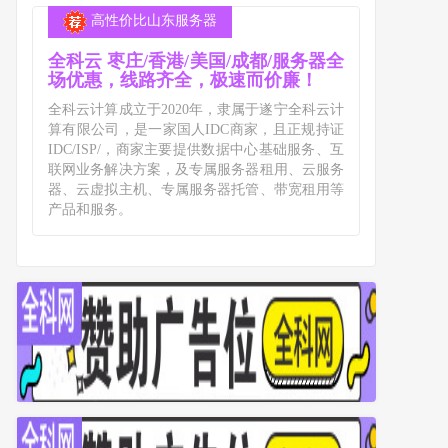
高性价比山东服务器
全科云 枣庄/香港/美国/成都/服务器全
场优惠，线路齐全，极速而价廉！
全科云计算成立于2020年，隶属于遂宁全科云计
算有限公司，是一家国人IDC商家，且正规持证
IDC/ISP/，商家主要提供数据中心基础服务、互
联网业务解决方案，及专属服务器租用、云服务
器、云虚拟主机、专属服务器托管、带宽租用等
产品和服务。