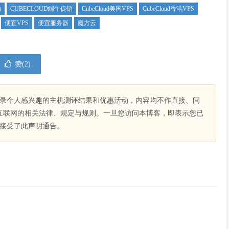
动
CUBECLOUD端午促销
CubeCloud美国VPS
CubeCloud香港VPS
便宜VPS
便宜服务器
魔方云
赞(
2
)
录个人感兴趣的主机测评结果和优惠活动，内容均不作直接、间
互联网的相关法律、规定与规则。一旦您访问本博客，即表示您已
接受了此声明通告。