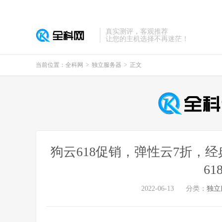
真实测评，客观推荐
让您的主机选择不再迷茫！
当前位置：
全科网
>
独立服务器
>
正文
狗云618促销，弹性云7折，经
61
2022-06-13
分类：
独立