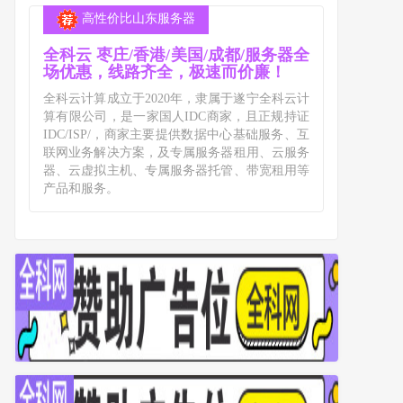
高性价比山东服务器
全科云 枣庄/香港/美国/成都/服务器全
场优惠，线路齐全，极速而价廉！
全科云计算成立于2020年，隶属于遂宁全科云计
算有限公司，是一家国人IDC商家，且正规持证
IDC/ISP/，商家主要提供数据中心基础服务、互
联网业务解决方案，及专属服务器租用、云服务
器、云虚拟主机、专属服务器托管、带宽租用等
产品和服务。