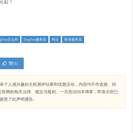
元起！
ogYun怎么样
DogYun服务器
狗云
香港服务器
赞(
1
)
录个人感兴趣的主机测评结果和优惠活动，内容均不作直接、间
互联网的相关法律、规定与规则。一旦您访问本博客，即表示您已
接受了此声明通告。