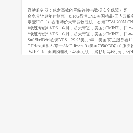
香港服务器：稳定高效的网络连接与数据安全保障方案
奇兔云计算年付钜惠！8H8G香港CN2/美国精品/国内云服务
零壹IDC（）香港特价大带宽物理机：香港E5V4 200M CN
#极速专线# V.PS：€/月，超大带宽，美国(/CMIN2)、日本/
#极速专线# V.PS：€/月，超大带宽，美国(/CMIN2)、日本/
SoftShellWeb台湾VPS：29.95美元/年，美国/荷兰服务器
GTHost加拿大/瑞士AMD Ryzen 9 /美国7950X3D独立服
iWebFusion美国物理机：45美元/月，洛杉矶等6机房，5个