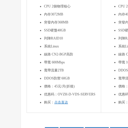
CPU 2個物理核心
CPU
內存3072MB
內存40
突發內存368MB
突發內
SSD硬盤40GB
SSD硬
列陣RAID10
列陣RA
系統Linux
系統Li
線路 CN2-BGP高防
線路 C
帶寬 600Mbps
帶寬 1
寬帶流量2TB
DDOS
DDOS防禦 60GB
寬帶流
價格：45元/月(折後)
價格：
优惠码：OVZH-D-VDS-SERVERS
优惠码：
购买：
点击直达
购买