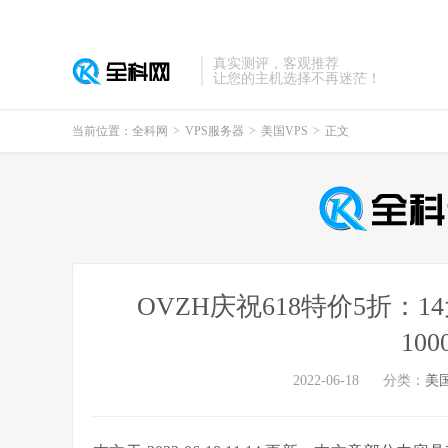
真实测评，客观推荐
让您的主机选择不再迷茫！
当前位置：
全科网
>
VPS服务器
>
美国VPS
>
正文
OVZH庆祝618特价5折：14元/
10
2022-06-18
分类：
美国