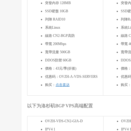
突發內存 128MB
突發內
SSD硬盤 10GB
SSD硬
列陣 RAID10
列陣RA
系統Linux
系統Li
線路 CN2-BGP高防
線路 C
帶寬 200Mbps
帶寬 4
寬帶流量 500GB
寬帶流
DDOS防禦 60GB
DDOS
價格：43元/季(折後)
價格：
优惠码：OVZH-A-VDS-SERVERS
优惠码：
购买：
点击直达
购买
以下为洛杉矶BGP VPS高端配置
OVZH-VDS-CN2-GIA-D
OVZH
IPV4 1
IPV4 