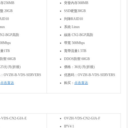
存256MB
突發內存368MB
盤 20GB
SSD硬盤30GB
ID10
列陣RAID10
nux
系統 Linux
N2-BGP高防
線路 CN2-BGP高防
00Mbps
帶寬 500Mbps
量1TB
寬帶流量1.5TB
防禦 60GB
DDOS防禦 60GB
25元/月(折後)
價格：36元/月(折後)
OVZH-B-VDS-SERVERS
优惠码：OVZH-B-VDS-SERVERS
：
点击直达
购买：
点击直达
-VDS-CN2-GIA-E
OVZH-VDS-CN2-GIA-F
1
IPV4 1