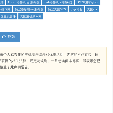
么样
OVZH洛杉矶bgp服务器
ovzh洛杉矶cn2服务器
OVZH洛杉矶vps
S推荐网
便宜洛杉矶cn2服务器
便宜美国VPS
小夜博客
美国vps
美国主机测评
美国主机测评网
赞(
2
)
录个人感兴趣的主机测评结果和优惠活动，内容均不作直接、间
互联网的相关法律、规定与规则。一旦您访问本博客，即表示您已
接受了此声明通告。