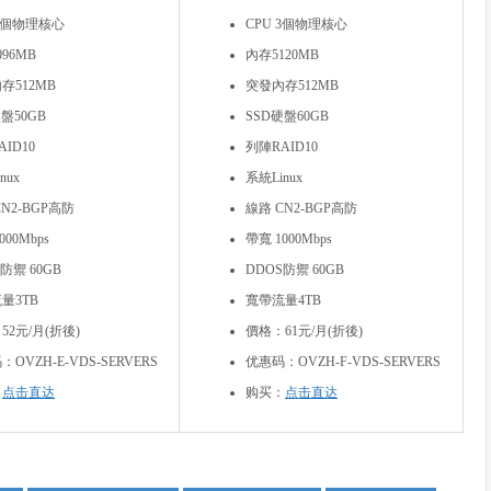
 2個物理核心
CPU 3個物理核心
96MB
內存5120MB
存512MB
突發內存512MB
盤50GB
SSD硬盤60GB
ID10
列陣RAID10
nux
系統Linux
N2-BGP高防
線路 CN2-BGP高防
000Mbps
帶寬 1000Mbps
防禦 60GB
DDOS防禦 60GB
量3TB
寬帶流量4TB
52元/月(折後)
價格：61元/月(折後)
OVZH-E-VDS-SERVERS
优惠码：OVZH-F-VDS-SERVERS
：
点击直达
购买：
点击直达