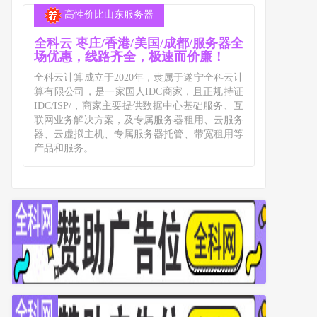
高性价比山东服务器
全科云 枣庄/香港/美国/成都/服务器全
场优惠，线路齐全，极速而价廉！
全科云计算成立于2020年，隶属于遂宁全科云计
算有限公司，是一家国人IDC商家，且正规持证
IDC/ISP/，商家主要提供数据中心基础服务、互
联网业务解决方案，及专属服务器租用、云服务
器、云虚拟主机、专属服务器托管、带宽租用等
产品和服务。