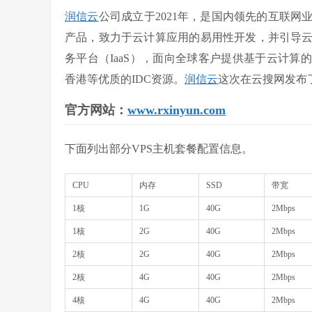
润信云
公司成立于2021年，是国内领先的互联
产品，致力于云计算应用的易用性开发，并引导
务平台（IaaS），面向全球客户提供基于云计算
香港等优质的IDC资源。
润信云
这次在云搜网发布
官方网站：
www.rxinyun.com
下面列出部分VPS主机套餐配置信息。
CPU
内存
SSD
带宽
1核
1G
40G
2Mbps
1核
2G
40G
2Mbps
2核
2G
40G
2Mbps
2核
4G
40G
2Mbps
4核
4G
40G
2Mbps