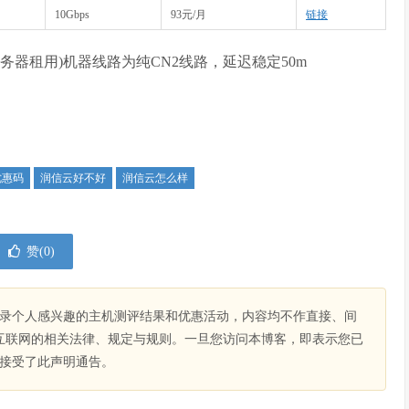
10Gbps
93元/月
链接
务器租用)机器线路为纯CN2线路，延迟稳定50m
优惠码
润信云好不好
润信云怎么样
赞(
0
)
录个人感兴趣的主机测评结果和优惠活动，内容均不作直接、间
互联网的相关法律、规定与规则。一旦您访问本博客，即表示您已
接受了此声明通告。