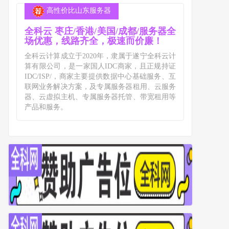
高性价比山东服务器
全科云 枣庄/香港/美国/成都/服务器全
场优惠，线路齐全，极速而价廉！
全科云计算成立于2020年，隶属于遂宁全科云计
算有限公司，是一家国人IDC商家，且正规持证
IDC/ISP/，商家主要提供数据中心基础服务、互
联网业务解决方案，及专属服务器租用、云服务
器、云虚拟主机、专属服务器托管、带宽租用等
产品和服务。