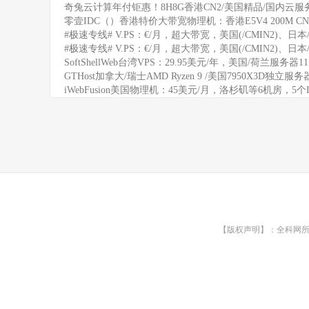
奇兔云计算年付钜惠！8H8G香港CN2/美国精品/国内云服务
零壹IDC（）香港特价大带宽物理机：香港E5V4 200M CN
#极速专线# V.PS：€/月，超大带宽，美国(/CMIN2)、日本/
#极速专线# V.PS：€/月，超大带宽，美国(/CMIN2)、日本/
SoftShellWeb台湾VPS：29.95美元/年，美国/荷兰服务器
GTHost加拿大/瑞士AMD Ryzen 9 /美国7950X3D独立服
iWebFusion美国物理机：45美元/月，洛杉矶等6机房，5个
【版权声明】：全科网所有