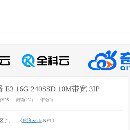
16G 240SSD 10M带宽 3IP
VPS
阅读(252)
评论(0)
区了。—《
后浪云
idc
.NET》