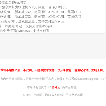
器低至199元/年起！
2独享大带宽物理机 500元 限量10台 双11特价。
软银/IIJ、新加坡CN2、德国/荷兰/CN2+CUII、英国CUII
软银/IIJ、新加坡CN2、德国/荷兰/CN2+CUII、英国CUII
11.95美元/年，送双倍流量，支持支付宝/Paypal
务器：49美元/月起，支持支付宝/Paypal
IP/免费/可选Windows，支持支付宝
本站不销售产品、不代购、不提供技术支持，仅分享信息，请遵纪守法、文明上网。
内容均来自网络，若无意侵犯到您的权利，请及时与联系邮箱sfuxpx@qq.com，将在
本站博客现托管于“
全科云
”高防服务器。
© 2021
全科网
蜀ICP备20025091号-5
网站地图