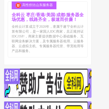
高性价比山东服务器
全科云 枣庄/香港/美国/成都/服务器全
场优惠，线路齐全，极速而价廉！
全科云计算成立于2020年，隶属于遂宁全科云计
算有限公司，是一家国人IDC商家，且正规持证
IDC/ISP/，商家主要提供数据中心基础服务、互
联网业务解决方案，及专属服务器租用、云服务
器、云虚拟主机、专属服务器托管、带宽租用等
产品和服务。