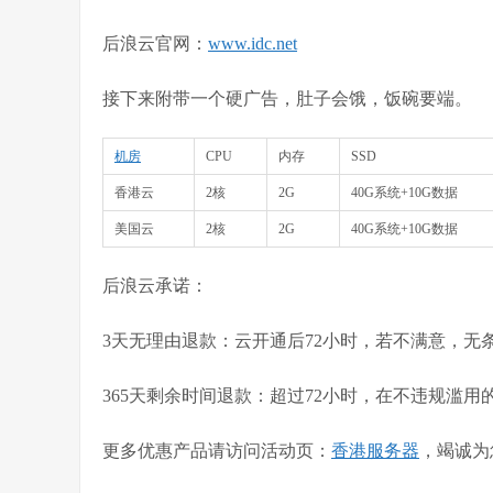
后浪云官网
：
www.idc.net
接下来附带一个硬广告，肚子会饿，饭碗要端。
机房
CPU
内存
SSD
香港云
2核
2G
40G系统+10G数据
美国云
2核
2G
40G系统+10G数据
后浪云承诺：
3天无理由退款：云开通后72小时，若不满意，无
365天剩余时间退款：超过72小时，在不违规滥
更多优惠产品请访问活动页：
香港服务器
，竭诚为