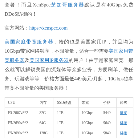
套餐！而且XenSpec
芝加哥服务器
默认是有40Gbps免费
DDoS防御的！
官方网站：
https://xenspec.com
美国家庭带宽服务器
，给的也是美国家用IP，并且均为
10Gbps带宽网络独享，不限流量，适合一些需要
美国家用带
宽服务器
及
美国家用IP服务器
的用户！由于是家庭带宽，那
么就可以解锁美国的流媒体等众多业务，方便刷单、做任
务、玩游戏等等。价格方面最低449美元/月起，10Gbps独享
带宽不限流量的美国服务器！
CPU
内存
SSD硬盘
带宽
价格
购买
E5-2667v3*2
32G
1TB
10Gbps
$449
链接
E5-2690v3*2
64G
1TB
10Gbps
$649
链接
E5-2699v3*2
128G
1TB
10Gbps
$849
链接