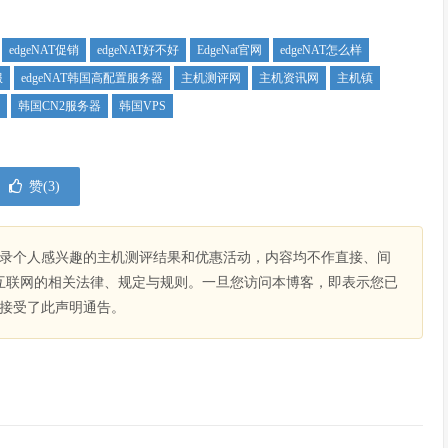
edgeNAT促销
edgeNAT好不好
EdgeNat官网
edgeNAT怎么样
服
edgeNAT韩国高配置服务器
主机测评网
主机资讯网
主机镇
韩国CN2服务器
韩国VPS
赞(
3
)
录个人感兴趣的主机测评结果和优惠活动，内容均不作直接、间
互联网的相关法律、规定与规则。一旦您访问本博客，即表示您已
接受了此声明通告。