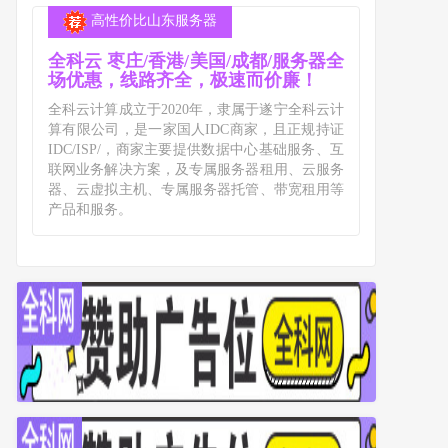
高性价比山东服务器
全科云 枣庄/香港/美国/成都/服务器全
场优惠，线路齐全，极速而价廉！
全科云计算成立于2020年，隶属于遂宁全科云计
算有限公司，是一家国人IDC商家，且正规持证
IDC/ISP/，商家主要提供数据中心基础服务、互
联网业务解决方案，及专属服务器租用、云服务
器、云虚拟主机、专属服务器托管、带宽租用等
产品和服务。