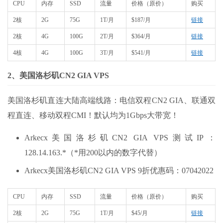
CPU
内存
SSD
流量
价格（原价）
购买
2核
2G
75G
1T/月
$187/月
链接
2核
4G
100G
2T/月
$364/月
链接
4核
4G
100G
3T/月
$541/月
链接
2、美国洛杉矶CN2 GIA VPS
美国洛杉矶直连大陆高端线路：电信双程CN2 GIA、联通双
程直连、移动双程CMI！默认均为1Gbps大带宽！
Arkecx美国洛杉矶CN2 GIA VPS测试IP：
128.14.163.*（*用200以内的数字代替）
Arkecx美国洛杉矶CN2 GIA VPS 9折优惠码：07042022
CPU
内存
SSD
流量
价格（原价）
购买
2核
2G
75G
1T/月
$45/月
链接