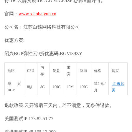
持IDC云牌资质IDC/CDN/ICP/ISP电信增值许可。
官网：
www.xiaobaiyun.cn
公司名：江苏白猿网络科技有限公司
优惠方案:
绍兴BGP弹性云9折优惠码:BGVl89ZY
内
带
地区
CPU
硬盘
防御
价格
购买
存
宽
绍兴
315元/
​点击购
8核
8G
100G
10M
100G
BGP
月
买
退款政策:云开通后三天内，若不满意，无条件退款。
美国测试IP:173.82.51.77
香港测试IP:45.195.13.209