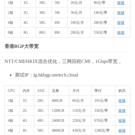
1核
1G
20G
5M
28元/月
80元/季
链接
2核
2G
30G
5M
50元/月
140元/季
链接
4核
4G
50G
6M
100元/月
280元/季
链接
8核
8G
80G
8M
200元/月
550元/季
链接
香港BGP大带宽
NTT/CMI/HKIX混合优化，三网回程CMI，1Gbps带宽，
测试IP：lg.hkbgp.onetech.cloud
CPU
内存
SSD
流量
月付
季付
购买
1核
1G
20G
600GB
66元/月
195元/季
链接
2核
2G
30G
1200GB
118元/月
350元/季
链接
4核
4G
40G
2400GB
228元/月
670元/季
链接
4核
4G
50G
4800GB
438元/月
1288元/季
链接