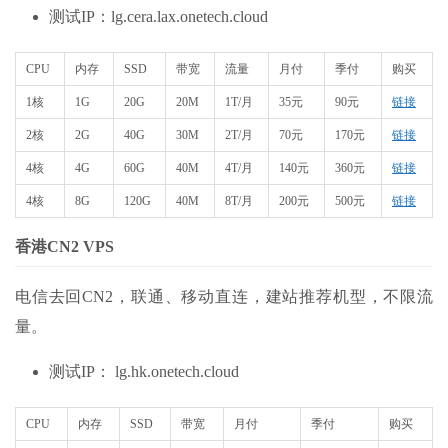
测试IP：lg.cera.lax.onetech.cloud
CPU
内存
SSD
带宽
流量
月付
季付
购买
1核
1G
20G
20M
1T/月
35元
90元
链接
2核
2G
40G
30M
2T/月
70元
170元
链接
4核
4G
60G
40M
4T/月
140元
360元
链接
4核
8G
120G
40M
8T/月
200元
500元
链接
香港CN2 VPS
电信去回CN2，联通、移动直连，建站推荐机型，不限流
量。
测试IP： lg.hk.onetech.cloud
CPU
内存
SSD
带宽
月付
季付
购买