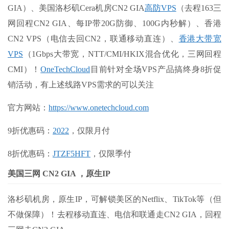
GIA）、美国洛杉矶Cera机房CN2 GIA
高防VPS
（去程163三
网回程CN2 GIA、每IP带20G防御、100G内秒解）、香港
CN2 VPS（电信去回CN2，联通移动直连）、
香港大带宽
VPS
（1Gbps大带宽，NTT/CMI/HKIX混合优化，三网回程
CMI）！
OneTechCloud
目前针对全场VPS产品搞终身8折促
销活动，有上述线路VPS需求的可以关注
官方网站：
https://www.onetechcloud.com
9折优惠码：
2022
，仅限月付
8折优惠码：
JTZF5HFT
，仅限季付
美国三网 CN2 GIA ，原生IP
洛杉矶机房，原生IP，可解锁美区的Netflix、TikTok等（但
不做保障）！去程移动直连、电信和联通走CN2 GIA，回程