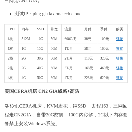
三网走CN2 GIA。
测试IP：ping.gia.lax.onetech.cloud
CPU
内存
SSD
带宽
流量
月付
季付
购买
1核
512M
10G
50M
600G/月
38元
100元
链接
1核
1G
15G
50M
1T/月
58元
160元
链接
2核
2G
30G
60M
2T/月
118元
320元
链接
2核
2G
40G
60M
3T/月
168元
460元
链接
4核
4G
50G
80M
4T/月
228元
620元
链接
美国CERA机房 CN2 GIA线路+高防
洛杉矶CERA机房，KVM虚拟，纯SSD，去程163，三网回
程走CN2GIA，自带20G防御，100G内秒解，2G以下内存套
餐禁止安装Windows系统。