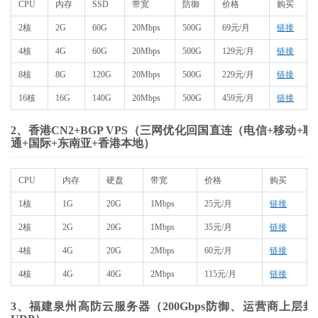
CPU
内存
SSD
带宽
防御
价格
购买
2核
2G
60G
20Mbps
500G
69元/月
链接
4核
4G
60G
20Mbps
500G
129元/月
链接
8核
8G
120G
20Mbps
500G
229元/月
链接
16核
16G
140G
20Mbps
500G
459元/月
链接
2、香港CN2+BGP VPS（三网优化回国直连（电信+移动+联
通+国际+东南亚+香港本地）
CPU
内存
硬盘
带宽
价格
购买
1核
1G
20G
1Mbps
25元/月
链接
2核
2G
20G
1Mbps
35元/月
链接
4核
4G
20G
2Mbps
60元/月
链接
4核
4G
40G
2Mbps
115元/月
链接
3、福建泉州高防云服务器（200Gbps防御、运营商上层封