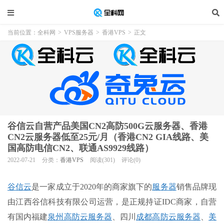
当前位置：
全科网
>
VPS服务器
>
香港VPS
>
正文
谷信云自营产品美国CN2高防500G云服务器、香港
CN2云服务器低至25元/月（香港CN2 GIA线路、美
国高防电信CN2、联通AS9929线路）
2022-07-21
分类：
香港VPS
阅读(301)
评论(0)
谷信云
是一家成立于2020年的商家旗下的
服务器
销售品牌现
由江西谷信科技有限公司运营，是正规持证IDC商家，自营
有国内福建
泉州高防云服务器
、四川
成都高防云服务器
、
美