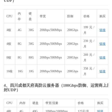
UDP）
内
硬
CPU
带宽
防御
价格
购买
存
盘
199元/
4核
4G
30G
20Mbps/500Mbps
200Gbps
链接
月
239元/
4核
8G
50G
20Mbps/500Mbps
200Gbps
链接
月
269元/
8核
8G
80G
20Mbps/500Mbps
200Gbps
链接
月
358元/
16核
16G
10G
20Mbps/500Mbps
200Gbps
链接
月
4、四川成都天府高防云服务器（100Gbps防御、运营商上层
封UDP）
CPU
内存
硬盘
带宽/流量
价格
购买
4核
4G
40G
10Mbps/100Mbps
125元/月
链接