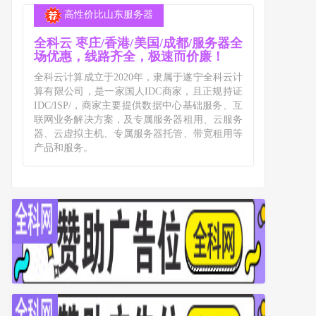
高性价比山东服务器
全科云 枣庄/香港/美国/成都/服务器全
场优惠，线路齐全，极速而价廉！
全科云计算成立于2020年，隶属于遂宁全科云计
算有限公司，是一家国人IDC商家，且正规持证
IDC/ISP/，商家主要提供数据中心基础服务、互
联网业务解决方案，及专属服务器租用、云服务
器、云虚拟主机、专属服务器托管、带宽租用等
产品和服务。