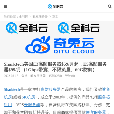
当前位置：
全科网
>
独立服务器
>
正文
Sharktech美国E3高防服务器$59/月起，E5高防服务
器$99/月（1Gbps带宽、不限流量、60G防御）
2022-08-17
分类：
独立服务器
阅读(258)
评论(0)
Sharktech
是一家主打
高防服务器
产品的机房，我们又称
鲨鱼
机房
(或者
SK机房
)，成立于2003年，提供的产品包括
服务器
租用
、VPS
云服务器
等，自营机房在美国洛杉矶、丹佛、芝
加哥和荷兰阿姆斯特丹等。目前商家提供两款
便宜服务器
，