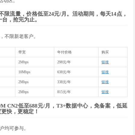
见活动区。
不限流量，价格低至24元/月。活动期间，每天14点，
购一台，抢完为止。
，不限新老客户。
带宽
年付价格
购买
2Mbps
298元/年
链接
10Mbps
638元/年
链接
2Mbps
338元/年
链接
2Mbps
815元/年
链接
M CN2低至688元/月，T3+数据中心，免备案，低延
度更快，更稳定！
户均可参与。