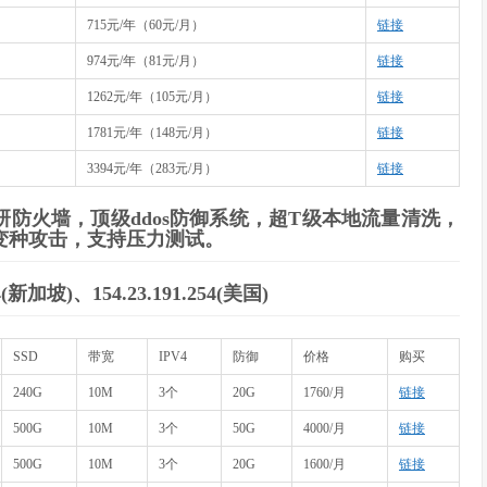
月
715元/年（60元/月）
链接
月
974元/年（81元/月）
链接
月
1262元/年（105元/月）
链接
月
1781元/年（148元/月）
链接
月
3394元/年（283元/月）
链接
研防火墙，顶级ddos防御系统，超T级本地流量清洗，
类变种攻击，支持压力测试。
54(新加坡)、154.23.191.254(美国)
SSD
带宽
IPV4
防御
价格
购买
240G
10M
3个
20G
1760/月
链接
500G
10M
3个
50G
4000/月
链接
500G
10M
3个
20G
1600/月
链接