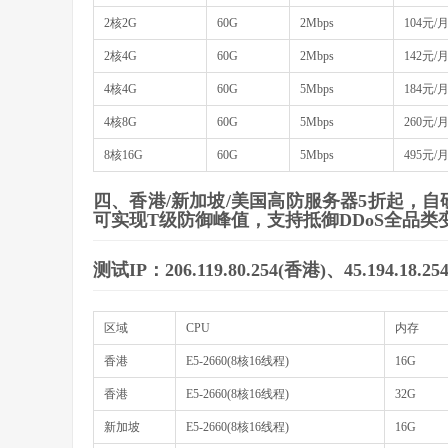
2核2G
60G
2Mbps
104元/
2核4G
60G
2Mbps
142元/
4核4G
60G
5Mbps
184元/
4核8G
60G
5Mbps
260元/
8核16G
60G
5Mbps
495元/
四、香港/新加坡/美国高防服务器5折起，自
可实现T级防御峰值，支持抵御DDoS全品
测试IP：206.119.80.254(香港)、45.194.18.2
区域
CPU
内存
香港
E5-2660(8核16线程)
16G
香港
E5-2660(8核16线程)
32G
新加坡
E5-2660(8核16线程)
16G