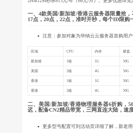
2H4G2M秒杀815元/年（68元/月）。更多优惠详
一、4款美国/新加坡/香港云服务器限量抢，
17点，20点，22点，准时开秒，每个ID限
注意：参加对象为华纳云云服务器首购用户
区域
CPU
内存
硬盘
新加坡
1核
1G
50G
美国
2核
4G
50G
香港
1核
1G
50G
香港
2核
4G
50G
二、美国/新加坡/香港物理服务器6折购，50
迟，配备CN2精品带宽，三网直连大陆，速
更多型号配置可到活动页详细了解，新老用