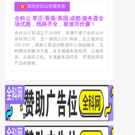
高性价比山东服务器
全科云 枣庄/香港/美国/成都/服务器全
场优惠，线路齐全，极速而价廉！
全科云计算成立于2020年，隶属于遂宁全科云计
算有限公司，是一家国人IDC商家，且正规持证
IDC/ISP/，商家主要提供数据中心基础服务、互
联网业务解决方案，及专属服务器租用、云服务
器、云虚拟主机、专属服务器托管、带宽租用等
产品和服务。