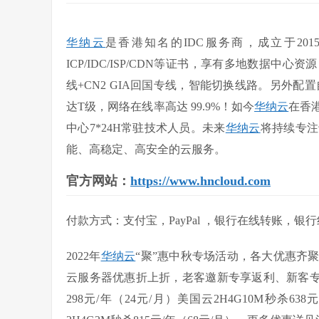
华纳云
是香港知名的IDC服务商，成立于201
ICP/IDC/ISP/CDN等证书，享有多地数据
线+CN2 GIA回国专线，智能切换线路。另外配
达T级，网络在线率高达 99.9%！如今
华纳云
在香
中心7*24H常驻技术人员。未来
华纳云
将持续专注
能、高稳定、高安全的云服务。
官方网站：
https://www.hncloud.com
付款方式：支付宝，PayPal ，银行在线转账，银
2022年
华纳云
“聚”惠中秋专场活动，各大优惠齐
云服务器优惠折上折，老客邀新专享返利、新客专
298元/年（24元/月）美国云2H4G10M秒杀638