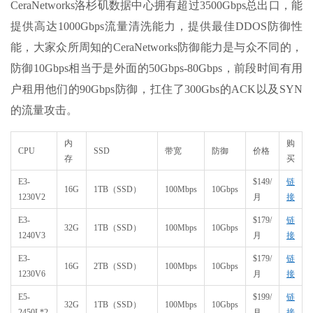
CeraNetworks洛杉矶数据中心拥有超过3500Gbps总出口，能
提供高达1000Gbps流量清洗能力，提供最佳DDOS防御性
能，大家众所周知的CeraNetworks防御能力是与众不同的，
防御10Gbps相当于是外面的50Gbps-80Gbps，前段时间有用
户租用他们的90Gbps防御，扛住了300Gbs的ACK以及SYN
的流量攻击。
内
购
CPU
SSD
带宽
防御
价格
存
买
E3-
$149/
链
16G
1TB（SSD）
100Mbps
10Gbps
1230V2
月
接
E3-
$179/
链
32G
1TB（SSD）
100Mbps
10Gbps
1240V3
月
接
E3-
$179/
链
16G
2TB（SSD）
100Mbps
10Gbps
1230V6
月
接
E5-
$199/
链
32G
1TB（SSD）
100Mbps
10Gbps
2450L*2
月
接