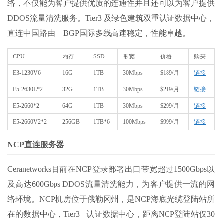
络，不仅能为客户提供优质的连通性并且还可以为客户提供
DDOS流量清洗服务。Tier3 及绿色建筑双重认证数据中心，
直连中国路由 + BGP国际多线高速稳定，性能卓越。
CPU
内存
SSD
带宽
价格
购买
E3-1230V6
16G
1TB
30Mbps
$189/月
链接
E5-2630L*2
32G
1TB
30Mbps
$219/月
链接
E5-2660*2
64G
1TB
30Mbps
$299/月
链接
E5-2660V2*2
256GB
1TB*6
100Mbps
$999/月
链接
NCP直连服务器
Ceranetworks目前在NCP登录部署出口带宽超过1500Gbps以
及高达600Gbps DDOS流量清洗能力，为客户提供一流的网
络环境。NCP机房位于俄勒冈州，是NCP海底光缆登陆站所
在的数据中心，Tier3+ 认证数据中心，距离NCP登陆站仅30