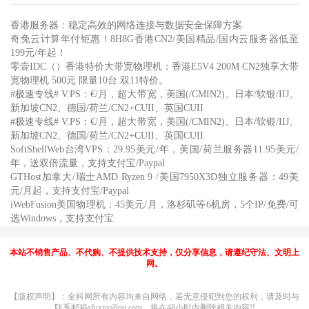
香港服务器：稳定高效的网络连接与数据安全保障方案
奇兔云计算年付钜惠！8H8G香港CN2/美国精品/国内云服务器低至
199元/年起！
零壹IDC（）香港特价大带宽物理机：香港E5V4 200M CN2独享大带
宽物理机 500元 限量10台 双11特价。
#极速专线# V.PS：€/月，超大带宽，美国(/CMIN2)、日本/软银/IIJ、
新加坡CN2、德国/荷兰/CN2+CUII、英国CUII
#极速专线# V.PS：€/月，超大带宽，美国(/CMIN2)、日本/软银/IIJ、
新加坡CN2、德国/荷兰/CN2+CUII、英国CUII
SoftShellWeb台湾VPS：29.95美元/年，美国/荷兰服务器11.95美元/
年，送双倍流量，支持支付宝/Paypal
GTHost加拿大/瑞士AMD Ryzen 9 /美国7950X3D独立服务器：49美
元/月起，支持支付宝/Paypal
iWebFusion美国物理机：45美元/月，洛杉矶等6机房，5个IP/免费/可
选Windows，支持支付宝
本站不销售产品、不代购、不提供技术支持，仅分享信息，请遵纪守法、文明上
网。
【版权声明】：全科网所有内容均来自网络，若无意侵犯到您的权利，请及时与
联系邮箱sfuxpx@qq.com，将在48小时内删除相关内容!!