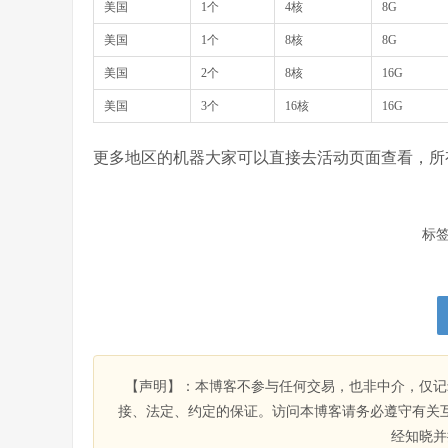
美国
1个
4核
8G
美国
1个
8核
8G
美国
2个
8核
16G
美国
3个
16核
16G
更多地区的机器大家可以直接去活动页面查看，所
标
【声明】：本博客不参与任何交易，也非中介，仅记
接、法定、约定的保证。访问本博客请务必遵守有关
经知晓并