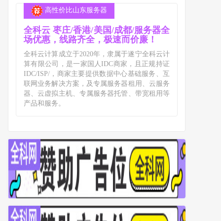
高性价比山东服务器
全科云 枣庄/香港/美国/成都/服务器全
场优惠，线路齐全，极速而价廉！
全科云计算成立于2020年，隶属于遂宁全科云计
算有限公司，是一家国人IDC商家，且正规持证
IDC/ISP/，商家主要提供数据中心基础服务、互
联网业务解决方案，及专属服务器租用、云服务
器、云虚拟主机、专属服务器托管、带宽租用等
产品和服务。