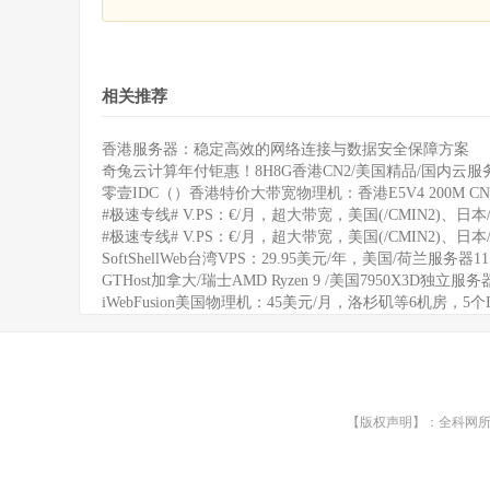
相关推荐
香港服务器：稳定高效的网络连接与数据安全保障方案
奇兔云计算年付钜惠！8H8G香港CN2/美国精品/国内云服务
零壹IDC（）香港特价大带宽物理机：香港E5V4 200M CN
#极速专线# V.PS：€/月，超大带宽，美国(/CMIN2)、日本/
#极速专线# V.PS：€/月，超大带宽，美国(/CMIN2)、日本/
SoftShellWeb台湾VPS：29.95美元/年，美国/荷兰服务器
GTHost加拿大/瑞士AMD Ryzen 9 /美国7950X3D独立服
iWebFusion美国物理机：45美元/月，洛杉矶等6机房，5个
【版权声明】：全科网所有