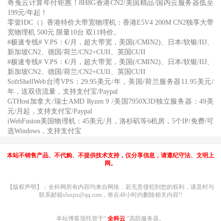
奇兔云计算年付钜惠！8H8G香港CN2/美国精品/国内云服务器低至
199元/年起！
零壹IDC（）香港特价大带宽物理机：香港E5V4 200M CN2独享大带
宽物理机 500元 限量10台 双11特价。
#极速专线# V.PS：€/月，超大带宽，美国(/CMIN2)、日本/软银/IIJ、
新加坡CN2、德国/荷兰/CN2+CUII、英国CUII
#极速专线# V.PS：€/月，超大带宽，美国(/CMIN2)、日本/软银/IIJ、
新加坡CN2、德国/荷兰/CN2+CUII、英国CUII
SoftShellWeb台湾VPS：29.95美元/年，美国/荷兰服务器11.95美元/
年，送双倍流量，支持支付宝/Paypal
GTHost加拿大/瑞士AMD Ryzen 9 /美国7950X3D独立服务器：49美
元/月起，支持支付宝/Paypal
iWebFusion美国物理机：45美元/月，洛杉矶等6机房，5个IP/免费/可
选Windows，支持支付宝
本站不销售产品、不代购、不提供技术支持，仅分享信息，请遵纪守法、文明上
网。
【版权声明】：全科网所有内容均来自网络，若无意侵犯到您的权利，请及时与
联系邮箱sfuxpx@qq.com，将在48小时内删除相关内容!!
本站博客现托管于“
全科云
”高防服务器。