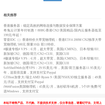
相关推荐
香港服务器：稳定高效的网络连接与数据安全保障方案
奇兔云计算年付钜惠！8H8G香港CN2/美国精品/国内云服务器低至
199元/年起！
零壹IDC（）香港特价大带宽物理机：香港E5V4 200M CN2独享大带
宽物理机 500元 限量10台 双11特价。
#极速专线# V.PS：€/月，超大带宽，美国(/CMIN2)、日本/软银/IIJ、
新加坡CN2、德国/荷兰/CN2+CUII、英国CUII
#极速专线# V.PS：€/月，超大带宽，美国(/CMIN2)、日本/软银/IIJ、
新加坡CN2、德国/荷兰/CN2+CUII、英国CUII
SoftShellWeb台湾VPS：29.95美元/年，美国/荷兰服务器11.95美元/
年，送双倍流量，支持支付宝/Paypal
GTHost加拿大/瑞士AMD Ryzen 9 /美国7950X3D独立服务器：49美
元/月起，支持支付宝/Paypal
iWebFusion美国物理机：45美元/月，洛杉矶等6机房，5个IP/免费/可
选Windows，支持支付宝
本站不销售产品、不代购、不提供技术支持，仅分享信息，请遵纪守法、文明上