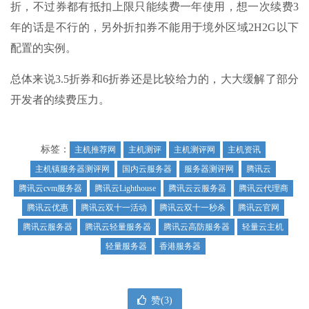
折，不过券都有抵扣上限只能续费一年使用，想一次续费3
年的话是不行的，另外折扣券不能用于境外区域2H2G以下
配置的实例。
总体来说3.5折券和6折券还是比较给力的，大大缓解了部分
开发者的续费压力。
标签：
主机推荐网
主机测评
主机测评网
主机资讯
主机镇服务器测评网
国内云服务器
服务器测评网
腾讯云
腾讯云cvm服务器
腾讯云Lighthouse
腾讯云云服务器
腾讯云代理商
腾讯云优惠
腾讯云双十一活动
腾讯云双十一秒杀
腾讯云官网
腾讯云服务器
腾讯云轻量服务器
腾讯云高防服务器
轻量云主机
轻量服务器
香港服务器
赞(
3
)