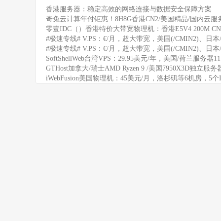
香港服务器：稳定高效的网络连接与数据安全保障方案
奇兔云计算年付钜惠！8H8G香港CN2/美国精品/国内云服务
零壹IDC（）香港特价大带宽物理机：香港E5V4 200M CN
#极速专线# V.PS：€/月，超大带宽，美国(/CMIN2)、日本/
#极速专线# V.PS：€/月，超大带宽，美国(/CMIN2)、日本/
SoftShellWeb台湾VPS：29.95美元/年，美国/荷兰服务器
GTHost加拿大/瑞士AMD Ryzen 9 /美国7950X3D独立服
iWebFusion美国物理机：45美元/月，洛杉矶等6机房，5个