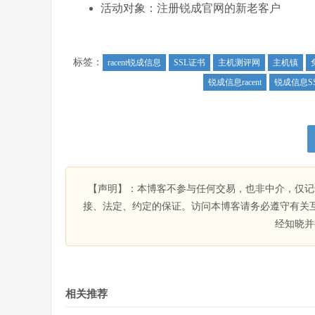
活动对象：注册锐成官网的新老客户
标签：
racent锐成信息
SSL证书
主机测评网
主机镇
锐成信息racent
锐成信息S
【声明】：本博客不参与任何交易，也非中介，仅记
接、法定、约定的保证。访问本博客请务必遵守有关
经知晓并
相关推荐