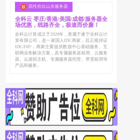
高性价比山东服务器
全科云 枣庄/香港/美国/成都/服务器全
场优惠，线路齐全，极速而价廉！
全科云计算成立于2020年，隶属于遂宁全科云计
算有限公司，是一家国人IDC商家，且正规持证
IDC/ISP/，商家主要提供数据中心基础服务、互
联网业务解决方案，及专属服务器租用、云服务
器、云虚拟主机、专属服务器托管、带宽租用等
产品和服务。