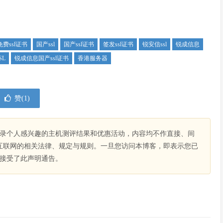
免费ssl证书
国产ssl
国产ssl证书
签发ssl证书
锐安信ssl
锐成信息
SL
锐成信息国产ssl证书
香港服务器
赞(
1
)
录个人感兴趣的主机测评结果和优惠活动，内容均不作直接、间
互联网的相关法律、规定与规则。一旦您访问本博客，即表示您已
接受了此声明通告。