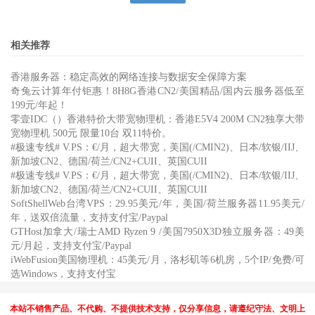
相关推荐
香港服务器：稳定高效的网络连接与数据安全保障方案
奇兔云计算年付钜惠！8H8G香港CN2/美国精品/国内云服务器低至
199元/年起！
零壹IDC（）香港特价大带宽物理机：香港E5V4 200M CN2独享大带
宽物理机 500元 限量10台 双11特价。
#极速专线# V.PS：€/月，超大带宽，美国(/CMIN2)、日本/软银/IIJ、
新加坡CN2、德国/荷兰/CN2+CUII、英国CUII
#极速专线# V.PS：€/月，超大带宽，美国(/CMIN2)、日本/软银/IIJ、
新加坡CN2、德国/荷兰/CN2+CUII、英国CUII
SoftShellWeb台湾VPS：29.95美元/年，美国/荷兰服务器11.95美元/
年，送双倍流量，支持支付宝/Paypal
GTHost加拿大/瑞士AMD Ryzen 9 /美国7950X3D独立服务器：49美
元/月起，支持支付宝/Paypal
iWebFusion美国物理机：45美元/月，洛杉矶等6机房，5个IP/免费/可
选Windows，支持支付宝
本站不销售产品、不代购、不提供技术支持，仅分享信息，请遵纪守法、文明上