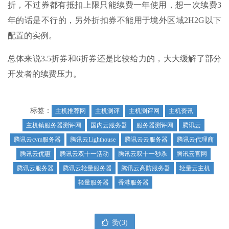
折，不过券都有抵扣上限只能续费一年使用，想一次续费3
年的话是不行的，另外折扣券不能用于境外区域2H2G以下
配置的实例。
总体来说3.5折券和6折券还是比较给力的，大大缓解了部分
开发者的续费压力。
标签：
主机推荐网
主机测评
主机测评网
主机资讯
主机镇服务器测评网
国内云服务器
服务器测评网
腾讯云
腾讯云cvm服务器
腾讯云Lighthouse
腾讯云云服务器
腾讯云代理商
腾讯云优惠
腾讯云双十一活动
腾讯云双十一秒杀
腾讯云官网
腾讯云服务器
腾讯云轻量服务器
腾讯云高防服务器
轻量云主机
轻量服务器
香港服务器
赞(
3
)