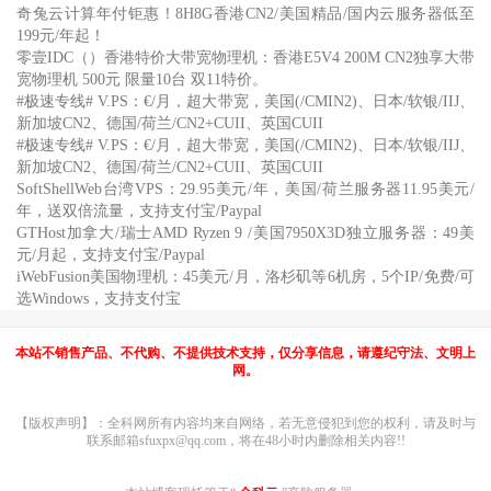
奇兔云计算年付钜惠！8H8G香港CN2/美国精品/国内云服务器低至
199元/年起！
零壹IDC（）香港特价大带宽物理机：香港E5V4 200M CN2独享大带
宽物理机 500元 限量10台 双11特价。
#极速专线# V.PS：€/月，超大带宽，美国(/CMIN2)、日本/软银/IIJ、
新加坡CN2、德国/荷兰/CN2+CUII、英国CUII
#极速专线# V.PS：€/月，超大带宽，美国(/CMIN2)、日本/软银/IIJ、
新加坡CN2、德国/荷兰/CN2+CUII、英国CUII
SoftShellWeb台湾VPS：29.95美元/年，美国/荷兰服务器11.95美元/
年，送双倍流量，支持支付宝/Paypal
GTHost加拿大/瑞士AMD Ryzen 9 /美国7950X3D独立服务器：49美
元/月起，支持支付宝/Paypal
iWebFusion美国物理机：45美元/月，洛杉矶等6机房，5个IP/免费/可
选Windows，支持支付宝
本站不销售产品、不代购、不提供技术支持，仅分享信息，请遵纪守法、文明上
网。
【版权声明】：全科网所有内容均来自网络，若无意侵犯到您的权利，请及时与
联系邮箱sfuxpx@qq.com，将在48小时内删除相关内容!!