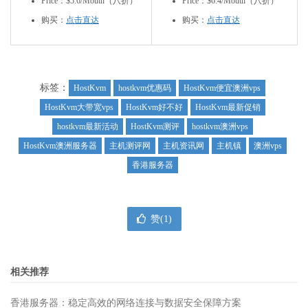
Price：$5.6/Mouth（八折）
Price：$6.4/Mouth（八折）
购买：
点击直达
购买：
点击直达
标签：
HostKvm
hostkvm优惠码
HostKvm便宜澳洲vps
HostKvm大带宽vps
HostKvm好不好
HostKvm最新促销
hostkvm最新活动
HostKvm测评
hostkvm澳洲vps
HostKvm澳洲服务器
主机测评网
主机资讯网
主机镇
澳洲vps
香港服务器
赞(
1
)
相关推荐
香港服务器：稳定高效的网络连接与数据安全保障方案