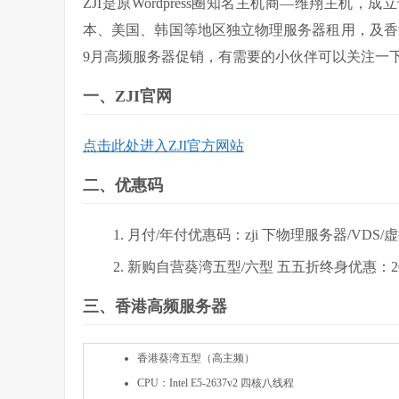
ZJI是原Wordpress圈知名主机商—维翔主机，成
本、美国、韩国等地区独立物理服务器租用，及香港
9月高频服务器促销，有需要的小伙伴可以关注一
一、ZJI官网
点击此处进入ZJI官方网站
二、优惠码
月付/年付优惠码：zji 下物理服务器/VD
新购自营葵湾五型/六型 五五折终身优惠：202
三、香港高频服务器
香港葵湾五型（高主频）
CPU：Intel E5-2637v2 四核八线程