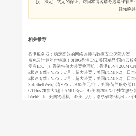
接、法定、约定的保证。访问本博客请务必遵守有关
经知晓并
相关推荐
香港服务器：稳定高效的网络连接与数据安全保障方案
奇兔云计算年付钜惠！8H8G香港CN2/美国精品/国内云服务
零壹IDC（）香港特价大带宽物理机：香港E5V4 200M CN
#极速专线# V.PS：€/月，超大带宽，美国(/CMIN2)、日本/
#极速专线# V.PS：€/月，超大带宽，美国(/CMIN2)、日本/
SoftShellWeb台湾VPS：29.95美元/年，美国/荷兰服务器
GTHost加拿大/瑞士AMD Ryzen 9 /美国7950X3D独立服
iWebFusion美国物理机：45美元/月，洛杉矶等6机房，5个