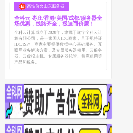
高性价比山东服务器
全科云 枣庄/香港/美国/成都/服务器全
场优惠，线路齐全，极速而价廉！
全科云计算成立于2020年，隶属于遂宁全科云计
算有限公司，是一家国人IDC商家，且正规持证
IDC/ISP/，商家主要提供数据中心基础服务、互
联网业务解决方案，及专属服务器租用、云服务
器、云虚拟主机、专属服务器托管、带宽租用等
产品和服务。