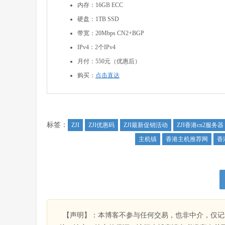
内存：16GB ECC
硬盘：1TB SSD
带宽：20Mbps CN2+BGP
IPv4：2个IPv4
月付：550元（优惠后）
购买：
点击直达
标签：
ZJI
ZJI优惠码
ZJI最新促销活动
ZJI香港cn2服务器
主机镇
香港主机推荐网
香
【声明】：本博客不参与任何交易，也非中介，仅记