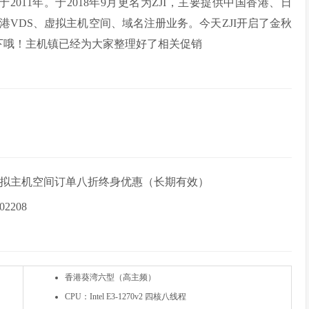
立于2011年。于2018年9月更名为ZJI，主要提供中国香港、日
VDS、虚拟主机空间、域名注册业务。今天ZJI开启了金秋
下哦！主机镇已经为大家整理好了相关促销
S/虚拟主机空间订单八折终身优惠（长期有效）
208
香港葵湾六型（高主频）
CPU：Intel E3-1270v2 四核八线程