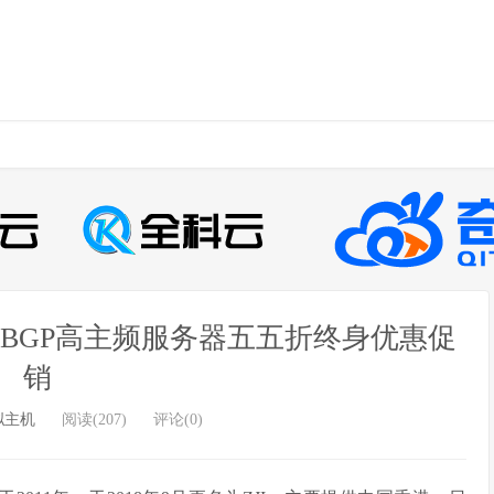
2+BGP高主频服务器五五折终身优惠促
销
拟主机
阅读(207)
评论(0)