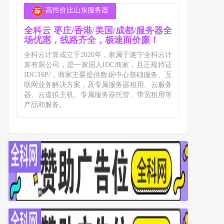
高性价比山东服务器
全科云 枣庄/香港/美国/成都/服务器全
场优惠，线路齐全，极速而价廉！
全科云计算成立于2020年，隶属于遂宁全科云计
算有限公司，是一家国人IDC商家，且正规持证
IDC/ISP/，商家主要提供数据中心基础服务、互
联网业务解决方案，及专属服务器租用、云服务
器、云虚拟主机、专属服务器托管、带宽租用等
产品和服务。