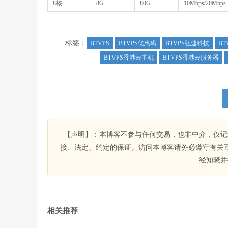
8核
8G
80G
10Mbps/20Mbps
标签：
BTVPS
BTVPS优惠码
BTVPS弘速科技
BT
BTVPS香港云主机
BTVPS香港云服务器
【声明】：本博客不参与任何交易，也非中介，仅记
接、法定、约定的保证。访问本博客请务必遵守有关
经知晓并
相关推荐