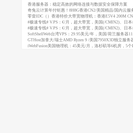
香港服务器：稳定高效的网络连接与数据安全保障方案
奇兔云计算年付钜惠！8H8G香港CN2/美国精品/国内云服务
零壹IDC（）香港特价大带宽物理机：香港E5V4 200M CN
#极速专线# V.PS：€/月，超大带宽，美国(/CMIN2)、日本/
#极速专线# V.PS：€/月，超大带宽，美国(/CMIN2)、日本/
SoftShellWeb台湾VPS：29.95美元/年，美国/荷兰服务器
GTHost加拿大/瑞士AMD Ryzen 9 /美国7950X3D独立服
iWebFusion美国物理机：45美元/月，洛杉矶等6机房，5个