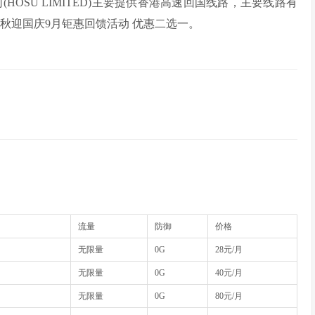
(HOSU LIMITED)主要提供香港高速回国线路，主要线路有
。辞中秋迎国庆9月钜惠回馈活动 优惠二选一。
流量
防御
价格
无限量
0G
28元/月
无限量
0G
40元/月
无限量
0G
80元/月