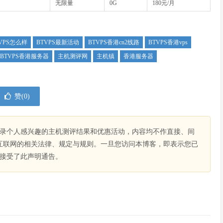
无限量
0G
180元/月
VPS怎么样
BTVPS最新活动
BTVPS香港cn2线路
BTVPS香港vps
BTVPS香港服务器
主机测评网
主机镇
香港服务器
赞(
0
)
录个人感兴趣的主机测评结果和优惠活动，内容均不作直接、间
互联网的相关法律、规定与规则。一旦您访问本博客，即表示您已
接受了此声明通告。