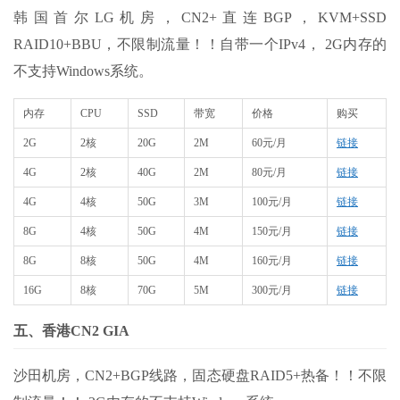
韩国首尔LG机房，CN2+直连BGP，KVM+SSD
RAID10+BBU，不限制流量！！自带一个IPv4， 2G内存的
不支持Windows系统。
内存
CPU
SSD
带宽
价格
购买
2G
2核
20G
2M
60元/月
链接
4G
2核
40G
2M
80元/月
链接
4G
4核
50G
3M
100元/月
链接
8G
4核
50G
4M
150元/月
链接
8G
8核
50G
4M
160元/月
链接
16G
8核
70G
5M
300元/月
链接
五、香港CN2 GIA
沙田机房，CN2+BGP线路，固态硬盘RAID5+热备！！不限