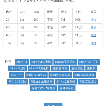
制流量！！ 2G内存的不支持Windows系统。
内存
CPU
SSD
流量
带宽
月付
购买
2G
2核
20G
不限
5M
60元
链接
8G
4核
50G
不限
10M
150元
链接
6G
6核
50G
不限
10M
130元
链接
16G
8核
70G
不限
10M
300元
链接
标签：
edgeNAT
edgeNAT优惠码
edgenat促销活动
edgeNAT好不好
EdgeNat官网
edgeNAT怎么样
主机测评网
主机资讯
主机镇
韩国CN2
韩国CN2服务器
韩国独立服务器
韩国高配置独服
香港CN2 GIA
香港cn2 gia服务器
香港cn2服务器
香港CN2线路
香港双程cn2服务器
香港服务器