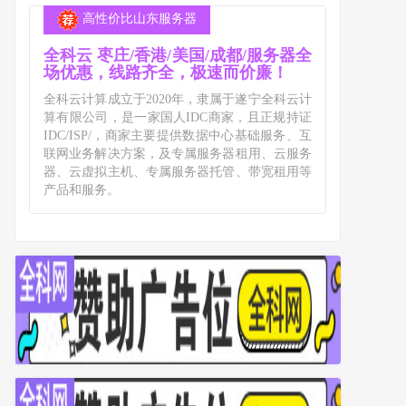
高性价比山东服务器
全科云 枣庄/香港/美国/成都/服务器全
场优惠，线路齐全，极速而价廉！
全科云计算成立于2020年，隶属于遂宁全科云计
算有限公司，是一家国人IDC商家，且正规持证
IDC/ISP/，商家主要提供数据中心基础服务、互
联网业务解决方案，及专属服务器租用、云服务
器、云虚拟主机、专属服务器托管、带宽租用等
产品和服务。