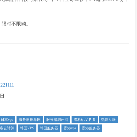
，限时不限购。
0221111
0日
日本vps
服务器推荐网
服务器测评网
洛杉矶ＶＰＳ
热网互联
客云计算
韩国VPS
韩国服务器
香港vps
香港服务器