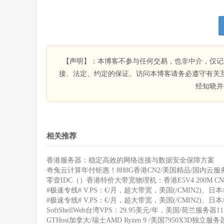
【声明】：本博客不参与任何交易，也非中介，仅记
接、法定、约定的保证。访问本博客请务必遵守有关
经知晓并
相关推荐
香港服务器：稳定高效的网络连接与数据安全保障方案
奇兔云计算年付钜惠！8H8G香港CN2/美国精品/国内云服务
零壹IDC（）香港特价大带宽物理机：香港E5V4 200M CN
#极速专线# V.PS：€/月，超大带宽，美国(/CMIN2)、日本/
#极速专线# V.PS：€/月，超大带宽，美国(/CMIN2)、日本/
SoftShellWeb台湾VPS：29.95美元/年，美国/荷兰服务器
GTHost加拿大/瑞士AMD Ryzen 9 /美国7950X3D独立服