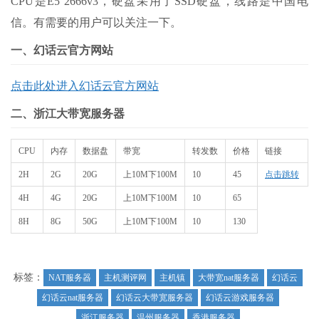
CPU是E5 2666v3，硬盘采用了SSD硬盘，线路是中国电
信。有需要的用户可以关注一下。
一、幻话云官方网站
点击此处进入幻话云官方网站
二、浙江大带宽服务器
CPU
内存
数据盘
带宽
转发数
价格
链接
2H
2G
20G
上10M下100M
10
45
点击跳转
4H
4G
20G
上10M下100M
10
65
8H
8G
50G
上10M下100M
10
130
标签：
NAT服务器
主机测评网
主机镇
大带宽nat服务器
幻话云
幻话云nat服务器
幻话云大带宽服务器
幻话云游戏服务器
浙江服务器
温州服务器
香港服务器