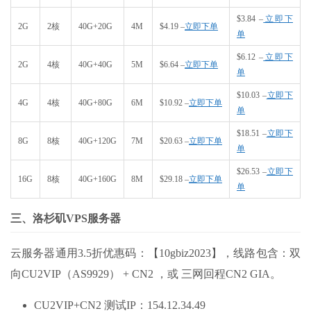
$3.84 –
立即下
2G
2核
40G+20G
4M
$4.19 –
立即下单
单
$6.12 –
立即下
2G
4核
40G+40G
5M
$6.64 –
立即下单
单
$10.03 –
立即下
4G
4核
40G+80G
6M
$10.92 –
立即下单
单
$18.51 –
立即下
8G
8核
40G+120G
7M
$20.63 –
立即下单
单
$26.53 –
立即下
16G
8核
40G+160G
8M
$29.18 –
立即下单
单
三、洛杉矶VPS服务器
云服务器通用3.5折优惠码：【10gbiz2023】，线路包含：双
向CU2VIP（AS9929） + CN2 ，或 三网回程CN2 GIA。
CU2VIP+CN2 测试IP：154.12.34.49