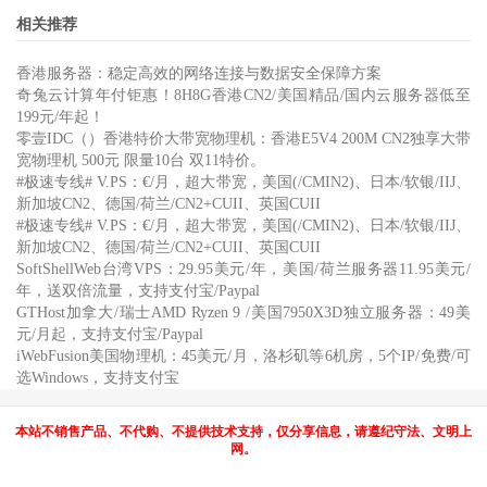
相关推荐
香港服务器：稳定高效的网络连接与数据安全保障方案
奇兔云计算年付钜惠！8H8G香港CN2/美国精品/国内云服务器低至
199元/年起！
零壹IDC（）香港特价大带宽物理机：香港E5V4 200M CN2独享大带
宽物理机 500元 限量10台 双11特价。
#极速专线# V.PS：€/月，超大带宽，美国(/CMIN2)、日本/软银/IIJ、
新加坡CN2、德国/荷兰/CN2+CUII、英国CUII
#极速专线# V.PS：€/月，超大带宽，美国(/CMIN2)、日本/软银/IIJ、
新加坡CN2、德国/荷兰/CN2+CUII、英国CUII
SoftShellWeb台湾VPS：29.95美元/年，美国/荷兰服务器11.95美元/
年，送双倍流量，支持支付宝/Paypal
GTHost加拿大/瑞士AMD Ryzen 9 /美国7950X3D独立服务器：49美
元/月起，支持支付宝/Paypal
iWebFusion美国物理机：45美元/月，洛杉矶等6机房，5个IP/免费/可
选Windows，支持支付宝
本站不销售产品、不代购、不提供技术支持，仅分享信息，请遵纪守法、文明上
网。