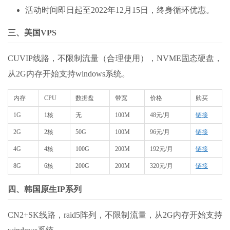
活动时间即日起至2022年12月15日，终身循环优惠。
三、美国VPS
CUVIP线路，不限制流量（合理使用），NVME固态硬盘，
从2G内存开始支持windows系统。
内存
CPU
数据盘
带宽
价格
购买
1G
1核
无
100M
48元/月
链接
2G
2核
50G
100M
96元/月
链接
4G
4核
100G
200M
192元/月
链接
8G
6核
200G
200M
320元/月
链接
四、韩国原生IP系列
CN2+SK线路，raid5阵列，不限制流量，从2G内存开始支持