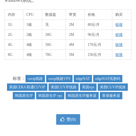
windows系统。
内存
CPU
数据盘
带宽
价格
购买
1G
1核
无
2M
80元/月
链接
2G
2核
20G
2M
96元/月
链接
4G
4核
50G
4M
176元/月
链接
8G
4核
70G
5M
256元/月
链接
标签：
cuvip线路
cuvip线路VPS
edgeNAT
edgeNAT优惠码
美国CERA 联通CUVIP
美国CUVIP线路
美国vps
美西CUVIP线路
韩国原生IP
韩国原生IP vps
韩国原生IP服务器
香港服务器
赞(
0
)