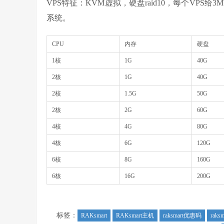
VPS特征：KVM虚拟，硬盘raid10，每个VPS给3M
系统。
CPU
内存
硬盘
1核
1G
40G
2核
1G
40G
2核
1.5G
50G
2核
2G
60G
4核
4G
80G
4核
6G
120G
6核
8G
160G
6核
16G
200G
标签：
RAKsmart
RAKsmart主机
raksmart优惠码
rak