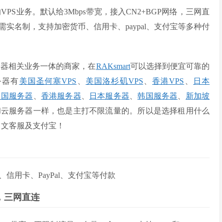
PS业务。默认给3Mbps带宽，接入CN2+BGP网络，三网直
实名制，支持加密货币、信用卡、paypal、支付宝等多种付
务器相关业务一体的商家，在
RAKsmart
可以选择到便宜可靠的
务器有
美国圣何塞VPS
、
美国洛杉矶VPS
、
香港VPS
、
日本
美国服务器
、
香港服务器
、
日本服务器
、
韩国服务器
、
新加坡
和云服务器一样，也是主打不限流量的。所以是选择租用什么
中文客服及支付宝！
用卡、PayPal、支付宝等付款
络，三网直连