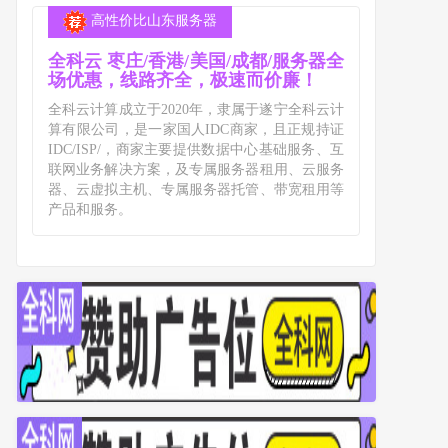
高性价比山东服务器
全科云 枣庄/香港/美国/成都/服务器全
场优惠，线路齐全，极速而价廉！
全科云计算成立于2020年，隶属于遂宁全科云计
算有限公司，是一家国人IDC商家，且正规持证
IDC/ISP/，商家主要提供数据中心基础服务、互
联网业务解决方案，及专属服务器租用、云服务
器、云虚拟主机、专属服务器托管、带宽租用等
产品和服务。