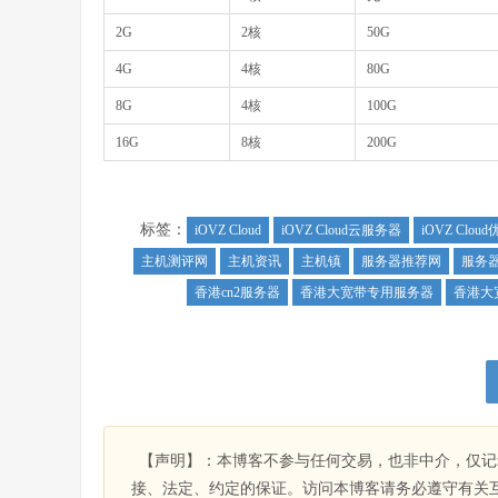
2G
2核
50G
4G
4核
80G
8G
4核
100G
16G
8核
200G
标签：
iOVZ Cloud
iOVZ Cloud云服务器
iOVZ Clou
主机测评网
主机资讯
主机镇
服务器推荐网
服务
香港cn2服务器
香港大宽带专用服务器
香港大
【声明】：本博客不参与任何交易，也非中介，仅记
接、法定、约定的保证。访问本博客请务必遵守有关