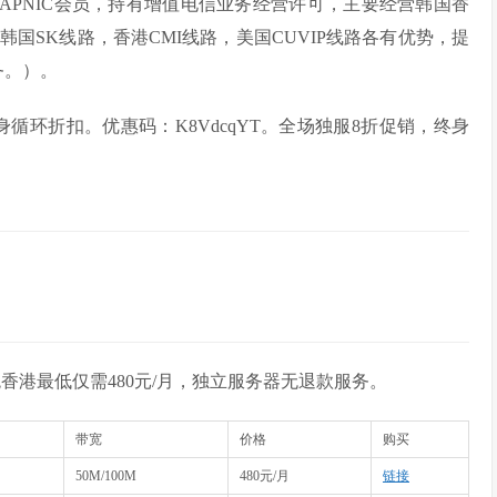
经验，APNIC会员，持有增值电信业务经营许可，主要经营韩国香
国SK线路，香港CMI线路，美国CUVIP线路各有优势，提
务。）。
，终身循环折扣。优惠码：
K8VdcqYT
。全场独服8折促销，终身
兆香港最低仅需480元/月，独立服务器无退款服务。
带宽
价格
购买
50M/100M
480元/月
链接