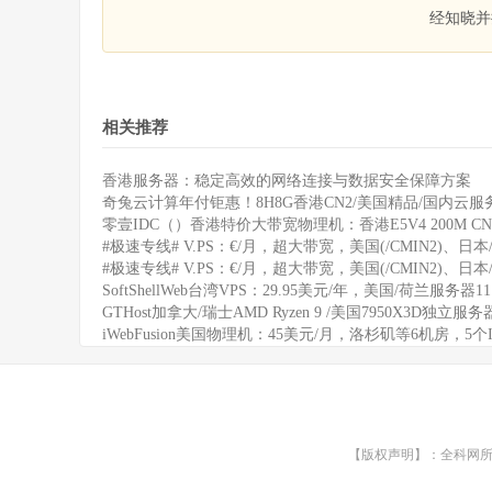
经知晓并
相关推荐
香港服务器：稳定高效的网络连接与数据安全保障方案
奇兔云计算年付钜惠！8H8G香港CN2/美国精品/国内云服务
零壹IDC（）香港特价大带宽物理机：香港E5V4 200M CN
#极速专线# V.PS：€/月，超大带宽，美国(/CMIN2)、日本/
#极速专线# V.PS：€/月，超大带宽，美国(/CMIN2)、日本/
SoftShellWeb台湾VPS：29.95美元/年，美国/荷兰服务器
GTHost加拿大/瑞士AMD Ryzen 9 /美国7950X3D独立服
iWebFusion美国物理机：45美元/月，洛杉矶等6机房，5个
【版权声明】：全科网所有