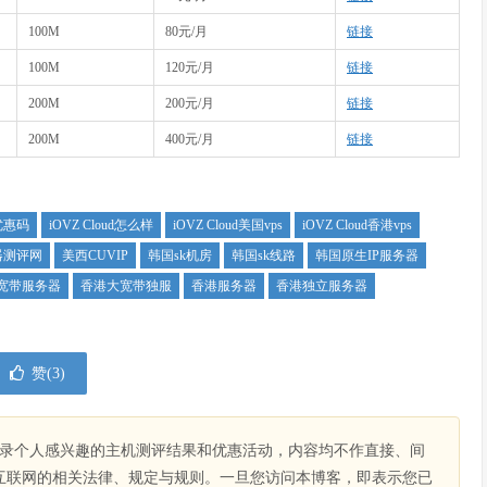
100M
80元/月
链接
100M
120元/月
链接
200M
200元/月
链接
200M
400元/月
链接
d优惠码
iOVZ Cloud怎么样
iOVZ Cloud美国vps
iOVZ Cloud香港vps
器测评网
美西CUVIP
韩国sk机房
韩国sk线路
韩国原生IP服务器
宽带服务器
香港大宽带独服
香港服务器
香港独立服务器
赞(
3
)
录个人感兴趣的主机测评结果和优惠活动，内容均不作直接、间
互联网的相关法律、规定与规则。一旦您访问本博客，即表示您已