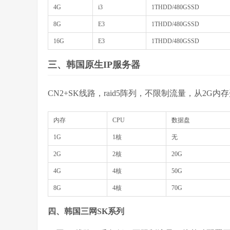
4G
i3
1THDD/480GSSD
8G
E3
1THDD/480GSSD
16G
E3
1THDD/480GSSD
三、韩国原生IP服务器
CN2+SK线路，raid5阵列，不限制流量，从2G内存
内存
CPU
数据盘
1G
1核
无
2G
2核
20G
4G
4核
50G
8G
4核
70G
四、韩国三网SK系列