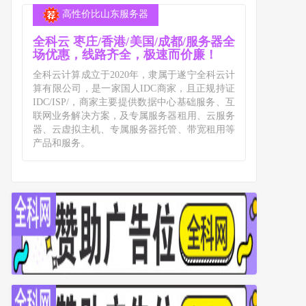
高性价比山东服务器
全科云 枣庄/香港/美国/成都/服务器全
场优惠，线路齐全，极速而价廉！
全科云计算成立于2020年，隶属于遂宁全科云计
算有限公司，是一家国人IDC商家，且正规持证
IDC/ISP/，商家主要提供数据中心基础服务、互
联网业务解决方案，及专属服务器租用、云服务
器、云虚拟主机、专属服务器托管、带宽租用等
产品和服务。