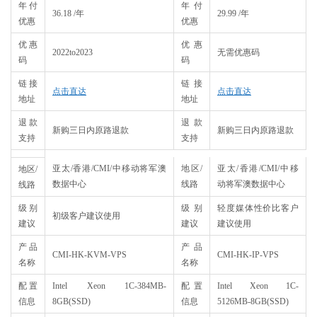
年付
年付
36.18 /年
29.99 /年
优惠
优惠
优惠
优惠
2022to2023
无需优惠码
码
码
链接
链接
点击直达
点击直达
地址
地址
退款
退款
新购三日内原路退款
新购三日内原路退款
支持
支持
亚太/香港/CMI/中移动将军澳
地区/
亚太/香港/CMI/中移
地区/
数据中心
线路
动将军澳数据中心
线路
级别
级别
轻度媒体性价比客户
初级客户建议使用
建议
建议
建议使用
产品
产品
CMI-HK-KVM-VPS
CMI-HK-IP-VPS
名称
名称
配置
Intel Xeon 1C-384MB-
配置
Intel Xeon 1C-
信息
8GB(SSD)
信息
5126MB-8GB(SSD)