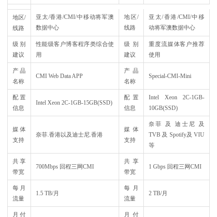
亚太/香港/CMI/中移动将军澳
地区/
亚太/香港/CMI/中移
地区/
数据中心
线路
动将军澳数据中心
线路
级别
性能级客户博客程序类综合使
级别
重度流媒体客户推荐
建议
用
建议
使用
产品
产品
CMI Web Data APP
Special-CMI-Mini
名称
名称
配置
配置
Intel Xeon 2C-1GB-
Intel Xeon 2C-1GB-15GB(SSD)
信息
信息
10GB(SSD)
奈菲 及 迪士尼 及
媒体
媒体
奈菲.香港以及迪士尼.香港
TVB 及 Spotify及 VIU
支持
支持
等
共享
共享
700Mbps 回程三网CMI
1 Gbps 回程三网CMI
带宽
带宽
每月
每月
1.5 TB/月
2 TB/月
流量
流量
月付
月付