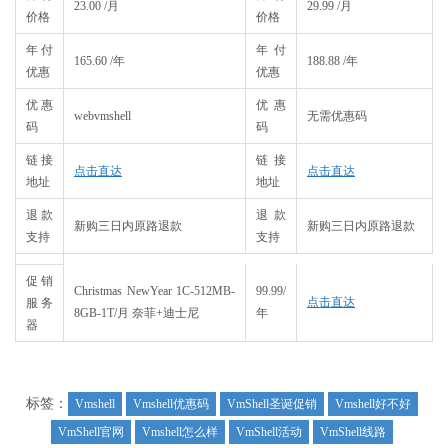
23.00 /月
29.99 /月
价格
价格
年付
年付
165.60 /年
188.88 /年
优惠
优惠
优惠
优惠
webvmshell
无需优惠码
码
码
链接
链接
点击直达
点击直达
地址
地址
退款
退款
新购三日内原路退款
新购三日内原路退款
支持
支持
促销
Christmas NewYear 1C-512MB-
99.99/
点击直达
服务
8GB-1T/月 奈菲+迪士尼
年
器
标签：
Vmshell
Vmshell优惠码
VmShell圣诞促销
Vmshell好不好
VmShell官网
Vmshell怎么样
VmShell活动
VmShell线路