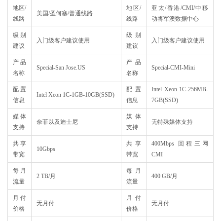
地区/
地区/
亚太/香港/CMI/中移
美国/圣何塞/普通线路
线路
线路
动将军澳数据中心
级别
级别
入门级客户建议使用
入门级客户建议使用
建议
建议
产品
产品
Special-San Jose.US
Special-CMI-Mini
名称
名称
配置
配置
Intel Xeon 1C-256MB-
Intel Xeon 1C-1GB-10GB(SSD)
信息
信息
7GB(SSD)
媒体
媒体
奈菲以及迪士尼
无特殊媒体支持
支持
支持
共享
共享
400Mbps 回程三网
10Gbps
带宽
带宽
CMI
每月
每月
2 TB/月
400 GB/月
流量
流量
月付
月付
无月付
无月付
价格
价格