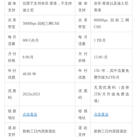
媒体
仅限于支持奈菲.香港，不支持
媒体
奈菲.香港以及迪士尼.
支持
迪士尼
支持
香港
共享
共享
600Mbps 回程三网
500Mbps 回程三网CMI
带宽
带宽
CMI
每月
每月
600 GB/月
1 TB/月
流量
流量
月付
月付
8.00/月
13.00 /月
价格
价格
年付
年付
156 /年，其中流量免
48.00 /年
优惠
优惠
费升级为2TB/月
无需优惠码（选择
优惠
优惠
2022to2023
2TB/月升级免费选
码
码
项）
链接
链接
点击直达
点击直达
地址
地址
退款
退款
新购三日内原路退款
新购三日内原路退款
支持
支持