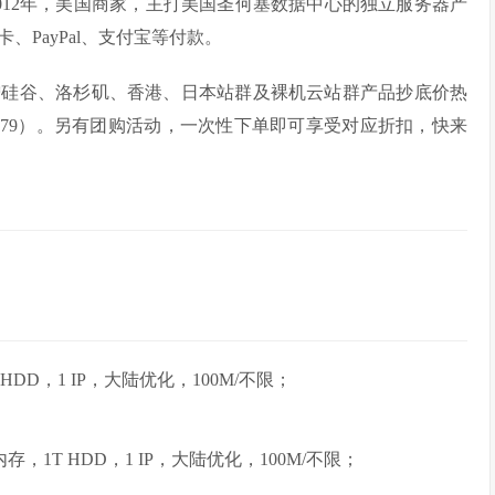
art成立于2012年，美国商家，主打美国圣何塞数据中心的独立服务器产
PayPal、支付宝等付款。
；新增硅谷、洛杉矶、香港、日本站群及裸机云站群产品抄底价热
仅$79）。另有团购活动，一次性下单即可享受对应折扣，快来
 HDD，1 IP，大陆优化，100M/不限；
内存，1T HDD，1 IP，大陆优化，100M/不限；