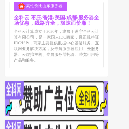
高性价比山东服务器
全科云 枣庄/香港/美国/成都/服务器全
场优惠，线路齐全，极速而价廉！
全科云计算成立于2020年，隶属于遂宁全科云计
算有限公司，是一家国人IDC商家，且正规持证
IDC/ISP/，商家主要提供数据中心基础服务、互
联网业务解决方案，及专属服务器租用、云服务
器、云虚拟主机、专属服务器托管、带宽租用等
产品和服务。