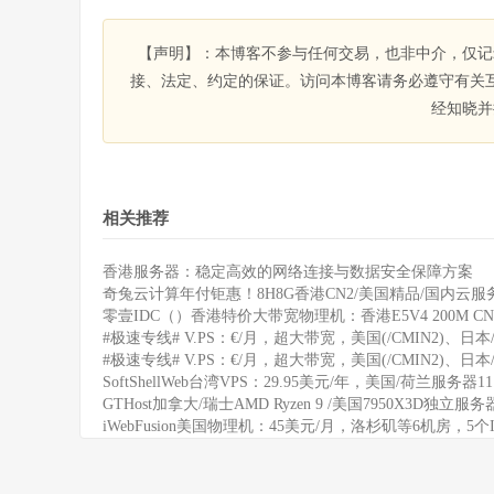
【声明】：本博客不参与任何交易，也非中介，仅记
接、法定、约定的保证。访问本博客请务必遵守有关
经知晓并
相关推荐
香港服务器：稳定高效的网络连接与数据安全保障方案
奇兔云计算年付钜惠！8H8G香港CN2/美国精品/国内云服务
零壹IDC（）香港特价大带宽物理机：香港E5V4 200M CN
#极速专线# V.PS：€/月，超大带宽，美国(/CMIN2)、日本/
#极速专线# V.PS：€/月，超大带宽，美国(/CMIN2)、日本/
SoftShellWeb台湾VPS：29.95美元/年，美国/荷兰服务器
GTHost加拿大/瑞士AMD Ryzen 9 /美国7950X3D独立服
iWebFusion美国物理机：45美元/月，洛杉矶等6机房，5个