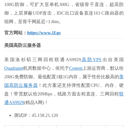
100G防御，可扩大至单机300G，省级骨干直连，超高防
御，上层屏蔽UDP攻击，IDC出口设备直连163 C路由器的
组网，至骨干网延迟<1.8ms。
官方网站：
https://www.1f.gs
美国高防云服务器
美国洛杉矶三网回程联通AS9929
高防VPS
出自美国
Quadranet
机房数据中心，依托于
Cogent
上游运营商，默认给
200G免费防御。最低配置1核1G内存，属于性价比极高的
美
国高防云服务器
！此方案还支持弹性配置CPU、内存、硬
盘！带宽默认给20Mbps，线路方面去程直连、三网回程
联
通AS9929
(精品A网)！
测试IP：45.158.21.120