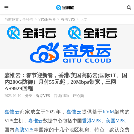
当前位置：
全科网
>
VPS服务器
>
香港VPS
>
正文
嘉惟云：春节迎新春，香港/美国高防云(国际1T、国
内200G防御）月付55元起，20Mbps带宽，三网
AS9929回程
2023-02-10
分类：
香港VPS
阅读(186)
评论(0)
嘉惟云
商家成立于2022年，
嘉惟云
提供基于
KVM
架构的
VPS主机，
嘉惟云
数据中心包括中国
香港VPS
、
美国VPS
、
国内
高防VPS
等国家的十几个地区机房。特色：默认免费