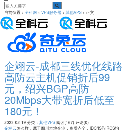
当前位置：
全科网
VPS服务器
其他VPS
正文
>
>
>
企翊云-成都三线优化线路
高防云主机促销折后99
元，绍兴BGP高防
20Mbps大带宽折后低至
180元！
2023-02-19
分类：
其他VPS
阅读(167)
评论(0)
企翊云
怎么样，属于四川本地企业，资质齐全，IDC/ISP/IRCS均