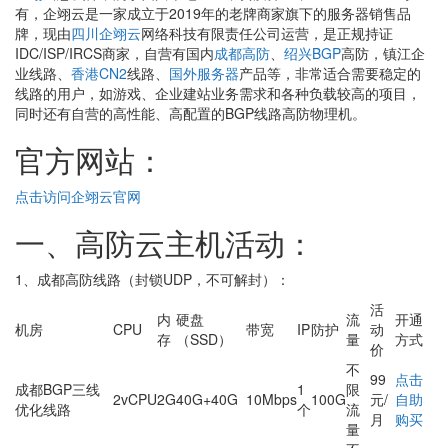
有，企翊云是一家成立于2019年的老牌商家旗下的服务器销售品
牌，现由
四川企翊云
网络科技有限责任公司运营，是正规持证
IDC/ISP/IRCS商家，自营有国内
成都高防
、
绍兴BGP
高防，镇江企
业线路、
香港CN2
线路、
国外服务器
产品等，非常适合需要稳定的
线路的用户，如游戏、企业建站业务需求和各种负载较高的项目，
同时还有自营的高性能、高配置的BGP线路高防物理机。
官方网站：
点击访问企翊云官网
一、高防云主机活动：
1、成都高防线路（封锁UDP，不可解封）：
活
内
硬盘
流
开通
机房
CPU
带宽
IP
防护
动
存
（SSD）
量
方式
价
不
99
点击
成都BGP三线
1
限
2vCPU
2G
40G+40G
10Mbps
100G
元/
自助
优化线路
个
流
月
购买
量