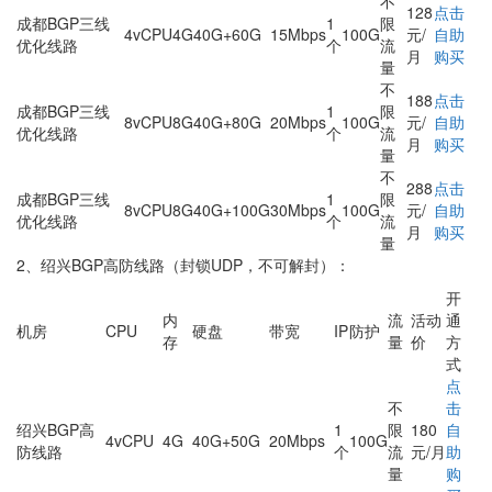
不
128
点击
成都BGP三线
1
限
4vCPU
4G
40G+60G
15Mbps
100G
元/
自助
优化线路
个
流
月
购买
量
不
188
点击
成都BGP三线
1
限
8vCPU
8G
40G+80G
20Mbps
100G
元/
自助
优化线路
个
流
月
购买
量
不
288
点击
成都BGP三线
1
限
8vCPU
8G
40G+100G
30Mbps
100G
元/
自助
优化线路
个
流
月
购买
量
2、绍兴BGP高防线路（封锁UDP，不可解封）：
开
内
流
活动
通
机房
CPU
硬盘
带宽
IP
防护
存
量
价
方
式
点
不
击
绍兴BGP高
1
限
180
自
4vCPU
4G
40G+50G
20Mbps
100G
防线路
个
流
元/月
助
量
购