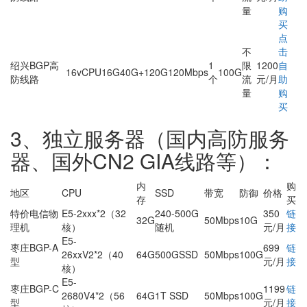
量
购
买
点
不
击
绍兴BGP高
1
限
1200
自
16vCPU
16G
40G+120G
120Mbps
100G
防线路
个
流
元/月
助
量
购
买
3、独立服务器（国内高防服务
器、国外CN2 GIA线路等）：
内
购
地区
CPU
SSD
带宽
防御
价格
存
买
特价电信物
E5-2xxx*2（32
240-500G
350
链
32G
50Mbps
10G
理机
核）
随机
元/月
接
E5-
枣庄BGP-A
699
链
26xxV2*2（40
64G
500GSSD
50Mbps
100G
型
元/月
接
核）
E5-
枣庄BGP-C
1199
链
2680V4*2（56
64G
1T SSD
50Mbps
100G
型
元/月
接