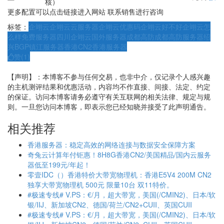
核）
更多配置可以点击链接进入网站 联系销售进行咨询
标签：
企翊云
企翊云云服务器
企翊云优惠码
企翊云好不好
企翊云怎
么样
免费服务器
四川企翊云
国外服务器
成都高防
成都高防服务器
绍
兴BGP
镇江服务器
香港CN2
香港服务器
赞(
1
)
【声明】：本博客不参与任何交易，也非中介，仅记录个人感兴趣
的主机测评结果和优惠活动，内容均不作直接、间接、法定、约定
的保证。访问本博客请务必遵守有关互联网的相关法律、规定与规
则。一旦您访问本博客，即表示您已经知晓并接受了此声明通告。
相关推荐
香港服务器：稳定高效的网络连接与数据安全保障方案
奇兔云计算年付钜惠！8H8G香港CN2/美国精品/国内云服务
器低至199元/年起！
零壹IDC（）香港特价大带宽物理机：香港E5V4 200M CN2
独享大带宽物理机 500元 限量10台 双11特价。
#极速专线# V.PS：€/月，超大带宽，美国(/CMIN2)、日本/软
银/IIJ、新加坡CN2、德国/荷兰/CN2+CUII、英国CUII
#极速专线# V.PS：€/月，超大带宽，美国(/CMIN2)、日本/软