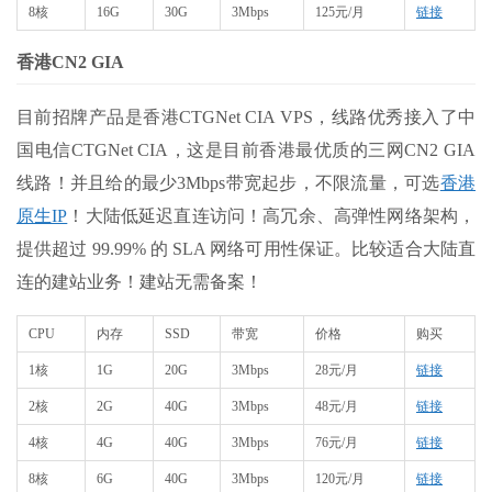
8核
16G
30G
3Mbps
125元/月
链接
香港CN2 GIA
目前招牌产品是香港CTGNet CIA VPS，线路优秀接入了中
国电信CTGNet CIA，这是目前香港最优质的三网CN2 GIA
线路！并且给的最少3Mbps带宽起步，不限流量，可选
香港
原生IP
！大陆低延迟直连访问！高冗余、高弹性网络架构，
提供超过 99.99% 的 SLA 网络可用性保证。比较适合大陆直
连的建站业务！建站无需备案！
CPU
内存
SSD
带宽
价格
购买
1核
1G
20G
3Mbps
28元/月
链接
2核
2G
40G
3Mbps
48元/月
链接
4核
4G
40G
3Mbps
76元/月
链接
8核
6G
40G
3Mbps
120元/月
链接