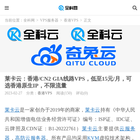
当前位置：
全科网
>
VPS服务器
>
香港VPS
>
正文
莱卡云：香港/CN2 GIA线路VPS，低至15元/月，可
选香港原生IP，不限流量
2023-02-27
分类：
香港VPS
阅读(150)
评论(0)
莱卡云
是一家创办于2019年的商家，
莱卡云
持有《中华人民
共和国增值电信业务经营许可证》编号：ISP证、IDC证、
云牌照及CDN证：B1-20222761）
莱卡云
主要提供
云服务
器
，
高防云服务器
。所有产品均采用
KVM
虚拟技术架构，