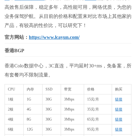
高效售后保障，稳定多年，高性能可用，网络优质，为您的
业务保驾护航。从目前的价格和配置来对比市场上其他家的
产品，有较高的性价比，可以研究下！
官方网站：
https://www.lcayun.com/
香港BGP
香港Colo数据中心，3C直连，平均延时30+ms，免备案，所
有套餐均不限制流量。
CPU
内存
SSD
带宽
价格
购买
1核
1G
30G
3Mbps
15元/月
链接
2核
4G
30G
3Mbps
35元/月
链接
4核
8G
30G
3Mbps
65元/月
链接
6核
12G
30G
3Mbps
95元/月
链接