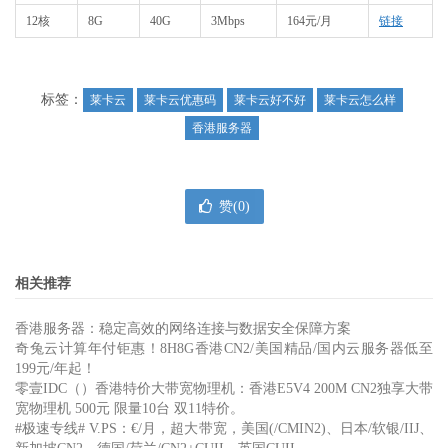
12核
8G
40G
3Mbps
164元/月
链接
标签：
莱卡云
莱卡云优惠码
莱卡云好不好
莱卡云怎么样
香港服务器
赞(
0
)
相关推荐
香港服务器：稳定高效的网络连接与数据安全保障方案
奇兔云计算年付钜惠！8H8G香港CN2/美国精品/国内云服务器低至
199元/年起！
零壹IDC（）香港特价大带宽物理机：香港E5V4 200M CN2独享大带
宽物理机 500元 限量10台 双11特价。
#极速专线# V.PS：€/月，超大带宽，美国(/CMIN2)、日本/软银/IIJ、