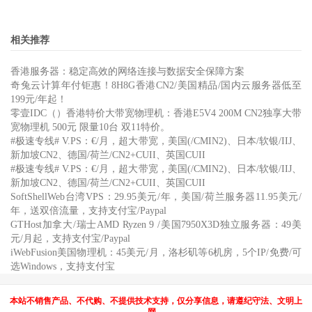
相关推荐
香港服务器：稳定高效的网络连接与数据安全保障方案
奇兔云计算年付钜惠！8H8G香港CN2/美国精品/国内云服务器低至
199元/年起！
零壹IDC（）香港特价大带宽物理机：香港E5V4 200M CN2独享大带
宽物理机 500元 限量10台 双11特价。
#极速专线# V.PS：€/月，超大带宽，美国(/CMIN2)、日本/软银/IIJ、
新加坡CN2、德国/荷兰/CN2+CUII、英国CUII
#极速专线# V.PS：€/月，超大带宽，美国(/CMIN2)、日本/软银/IIJ、
新加坡CN2、德国/荷兰/CN2+CUII、英国CUII
SoftShellWeb台湾VPS：29.95美元/年，美国/荷兰服务器11.95美元/
年，送双倍流量，支持支付宝/Paypal
GTHost加拿大/瑞士AMD Ryzen 9 /美国7950X3D独立服务器：49美
元/月起，支持支付宝/Paypal
iWebFusion美国物理机：45美元/月，洛杉矶等6机房，5个IP/免费/可
选Windows，支持支付宝
本站不销售产品、不代购、不提供技术支持，仅分享信息，请遵纪守法、文明上