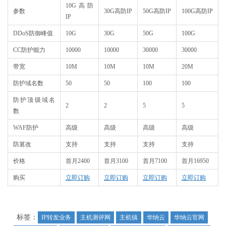
10G高防
参数
30G高防IP
50G高防IP
100G高防IP
IP
DDoS防御峰值
10G
30G
50G
100G
CC防护能力
10000
10000
30000
30000
带宽
10M
10M
10M
20M
防护域名数
50
50
100
100
防护顶级域名
2
2
5
5
数
WAF防护
高级
高级
高级
高级
防篡改
支持
支持
支持
支持
价格
首月2400
首月3100
首月7100
首月16950
购买
立即订购
立即订购
立即订购
立即订购
标签：
IP转发业务
主机测评网
主机镇
华纳云
华纳云官网