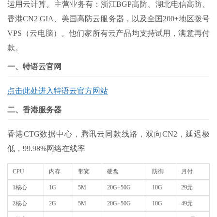
运用云计算。主营业务有：浙江
BGP
高防、湖北电信高防、
香港CN2 GIA、美国高防云服务器，以及全国
200+
地区拨号
VPS
（云电脑）。他们家所有云产品均支持试用，满意再付
款。
一、特语云官网
点击此处进入
特语云官方网站
二、香港服务器
香港
CTG
数据中心，腾讯云同款线路，双向
CN2
，延迟极
低，
99.98%
网络在线率
CPU
内存
带宽
硬盘
防御
月付
1核心
1G
5M
20G+50G
10G
29元
2核心
2G
5M
20G+50G
10G
49元