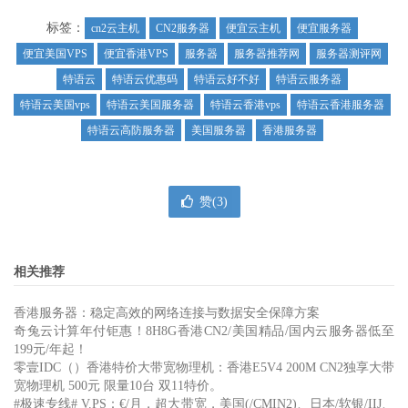
标签：
cn2云主机
CN2服务器
便宜云主机
便宜服务器
便宜美国VPS
便宜香港VPS
服务器
服务器推荐网
服务器测评网
特语云
特语云优惠码
特语云好不好
特语云服务器
特语云美国vps
特语云美国服务器
特语云香港vps
特语云香港服务器
特语云高防服务器
美国服务器
香港服务器
赞(
3
)
相关推荐
香港服务器：稳定高效的网络连接与数据安全保障方案
奇兔云计算年付钜惠！8H8G香港CN2/美国精品/国内云服务器低至
199元/年起！
零壹IDC（）香港特价大带宽物理机：香港E5V4 200M CN2独享大带
宽物理机 500元 限量10台 双11特价。
#极速专线# V.PS：€/月，超大带宽，美国(/CMIN2)、日本/软银/IIJ、