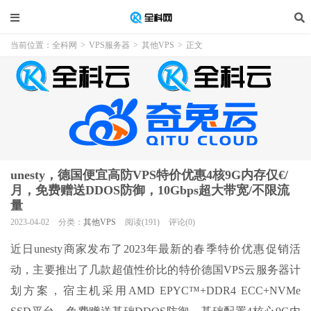
当前位置：
全科网
>
VPS服务器
>
其他VPS
>
正文
unesty，德国便宜高防VPS特价优惠4核9G内存仅€/
月，免费赠送DDOS防御，10Gbps超大带宽/不限流
量
2023-04-02
分类：
其他VPS
阅读(191)
评论(0)
近日unesty商家发布了2023年最新的春季特价优惠促销活
动，主要推出了几款超值性价比的特价德国VPS云服务器计
划方案，宿主机采用AMD EPYC™+DDR4 ECC+NVMe