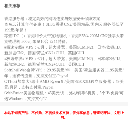
相关推荐
香港服务器：稳定高效的网络连接与数据安全保障方案
奇兔云计算年付钜惠！8H8G香港CN2/美国精品/国内云服务器低至
199元/年起！
零壹IDC（）香港特价大带宽物理机：香港E5V4 200M CN2独享大带
宽物理机 500元 限量10台 双11特价。
#极速专线# V.PS：€/月，超大带宽，美国(/CMIN2)、日本/软银/IIJ、
新加坡CN2、德国/荷兰/CN2+CUII、英国CUII
#极速专线# V.PS：€/月，超大带宽，美国(/CMIN2)、日本/软银/IIJ、
新加坡CN2、德国/荷兰/CN2+CUII、英国CUII
SoftShellWeb台湾VPS：29.95美元/年，美国/荷兰服务器11.95美元/
年，送双倍流量，支持支付宝/Paypal
GTHost加拿大/瑞士AMD Ryzen 9 /美国7950X3D独立服务器：49美
元/月起，支持支付宝/Paypal
iWebFusion美国物理机：45美元/月，洛杉矶等6机房，5个IP/免费/可
选Windows，支持支付宝
本站不销售产品、不代购、不提供技术支持，仅分享信息，请遵纪守法、文明上
网。