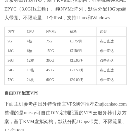
云服务器计划方案，基于KVM虚拟架构，宿主机采用AMD
EPYC（3.0GHz主频）、纯NVMe阵列，默认分配10Gbps超
大带宽、不限流量、1个IPv4，支持Linux和Windows
内存
CPU
NVMe
价格
购买
9G
4核
75G
€3.75/月
点击直达
18G
6核
150G
€7.50/月
点击直达
36G
12核
300G
€15.00/月
点击直达
54G
18核
450G
€22.50/月
点击直达
72G
24核
600G
€30.00/月
点击直达
自由DIY配置VPS
下面主机参考@国外特价便宜VPS测评推荐Zhujicankao.com
整理的是unesty可自由DIY定制配置的VPS云服务器计划方
案，基于KVM虚拟架构，默认分配1Gbps带宽、不限流量、
1-5个IPv4