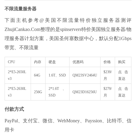
不限流量服务器
下面主机参考@美国不限流量特价独立服务器测评
ZhujiCankao.Com整理的是spinservers特价美国独立服务器/物
理服务器计划方案，美国圣何塞数据中心，默认分配1Gbps
带宽、不限流量
CPU
内存
硬盘
优惠码
价格
购买
2*E5-2650L
$239/
点击
64G
1.6T、SSD
QM23SV2464U
v3
月
直达
2*E5-2630L
2*1.6T、
$279/
点击
256G
QM23D16256U
v3
SSD
月
直达
付款方式
PayPal、支付宝、微信、WebMoney、Payssion、比特币、信
用卡